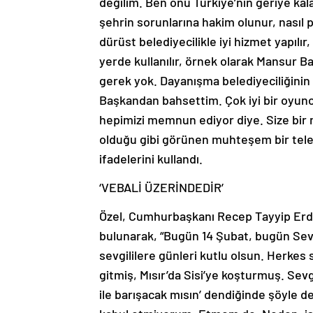
değilim. Ben onu Türkiye’nin geriye kalan
şehrin sorunlarına hakim olunur, nası
dürüst belediyecilikle iyi hizmet yapılır, n
yerde kullanılır, örnek olarak Mansur 
gerek yok. Dayanışma belediyeciliğinin 
Başkandan bahsettim. Çok iyi bir oyuncu
hepimizi memnun ediyor diye. Size bir 
olduğu gibi görünen muhteşem bir televi
ifadelerini kullandı.
‘VEBALİ ÜZERİNDEDİR’
Özel, Cumhurbaşkanı Recep Tayyip Erdoğ
bulunarak, “Bugün 14 Şubat, bugün Sevg
sevgililere günleri kutlu olsun. Herkes
gitmiş, Mısır’da Sisi’ye koşturmuş. Sevg
ile barışacak mısın’ dendiğinde şöyle dem