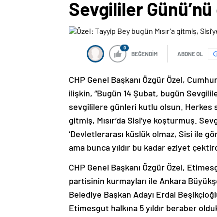
Sevgililer Günü’nü
0
BEĞENDİM
ABONE OL
CHP Genel Başkanı Özgür Özel, Cumhur
ilişkin, “Bugün 14 Şubat, bugün Sevgili
sevgililere günleri kutlu olsun. Herkes
gitmiş, Mısır’da Sisi’ye koşturmuş. Sevgi
‘Devletlerarası küslük olmaz, Sisi ile gö
ama bunca yıldır bu kadar eziyet çektird
CHP Genel Başkanı Özgür Özel, Etimesgu
partisinin kurmayları ile Ankara Büyük
Belediye Başkan Adayı Erdal Beşikçioğl
Etimesgut halkına 5 yıldır beraber oldu