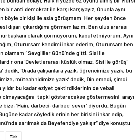
e bundan dolayı. Halkın yüzde 52 oyunu almış bir Mursi
bir anti demokrat ile karşı karşıyayız. Onunla aynı
böyle bir kişi ile asla görüşmem. Her şeyden önce
kesi dışarı çıkardığımı görmem lazım. Ben uluslararası
mhurbaşkanı olarak görmüyorum, kabul etmiyorum. Aynı
ağım. Oturursam kendimi inkar ederim. Oturursam ben
lamam.’ Sevgililer Günü’nde gitti, Sisi ile
lardır ona ‘Devletlerarası küslük olmaz, Sisi ile görüş’
la’ dedik. ‘Orada çalışanlara yazık, öğrencimize yazık, bu
imize, müteahhidimize yazık’ dedik. Dinlemedi, şimdi
 yıldır bu kadar eziyet çektirdiklerinin de vebali
ük olmayacağını, tepki gösterecekse göstermesini, arayı
 bize, ‘Hain, darbeci, darbeci sever’ diyordu. Bugün
 Bugüne kadar söylediklerinin her birisini inkar edip,
ünü’nde sarılmak da Beyefendiye yakışır” diye konuştu.
Türk