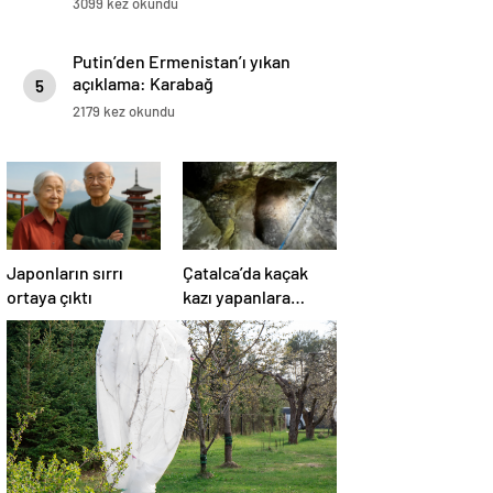
3099 kez okundu
Putin’den Ermenistan’ı yıkan
açıklama: Karabağ
5
Azerbaycan’ın ayrılmaz bir
2179 kez okundu
parçasıdır!
Japonların sırrı
Çatalca’da kaçak
ortaya çıktı
kazı yapanlara
operasyon: 4
gözaltı