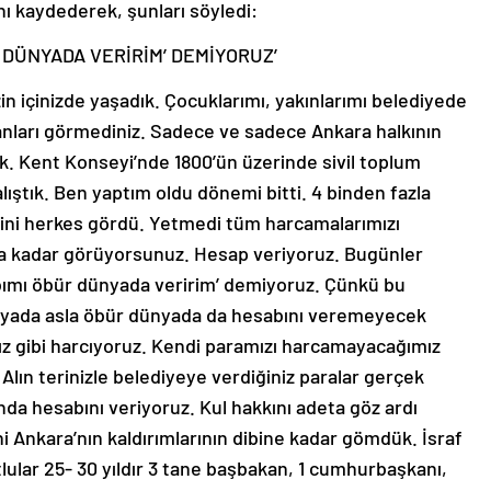
nı kaydederek, şunları söyledi:
R DÜNYADA VERİRİM’ DEMİYORUZ’
izin içinizde yaşadık. Çocuklarımı, yakınlarımı belediyede
anları görmediniz. Sadece ve sadece Ankara halkının
ştık. Kent Konseyi’nde 1800’ün üzerinde sivil toplum
çalıştık. Ben yaptım oldu dönemi bitti. 4 binden fazla
psini herkes gördü. Yetmedi tüm harcamalarımızı
a kadar görüyorsunuz. Hesap veriyoruz. Bugünler
bımı öbür dünyada veririm’ demiyoruz. Çünkü bu
yada asla öbür dünyada da hesabını veremeyecek
mız gibi harcıyoruz. Kendi paramızı harcamayacağımız
 Alın terinizle belediyeye verdiğiniz paralar gerçek
nda hesabını veriyoruz. Kul hakkını adeta göz ardı
ini Ankara’nın kaldırımlarının dibine kadar gömdük. İsraf
ular 25- 30 yıldır 3 tane başbakan, 1 cumhurbaşkanı,