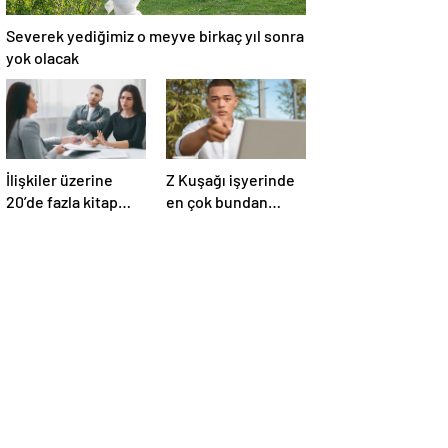
Severek yediğimiz o meyve birkaç yıl sonra
yok olacak
İlişkiler üzerine
Z Kuşağı işyerinde
20’de fazla kitap
en çok bundan
yazdı! Ünlü terapist,
nefret ediyormuş
boşanmaların
gerçek suçlularını
açıklıyor