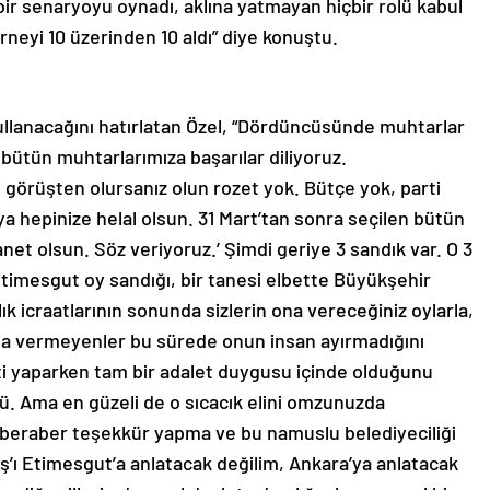
bir senaryoyu oynadı, aklına yatmayan hiçbir rolü kabul
rneyi 10 üzerinden 10 aldı” diye konuştu.
ullanacağını hatırlatan Özel, “Dördüncüsünde muhtarlar
 bütün muhtarlarımıza başarılar diliyoruz.
 görüşten olursanız olun rozet yok. Bütçe yok, parti
ya hepinize helal olsun. 31 Mart’tan sonra seçilen bütün
 olsun. Söz veriyoruz.’ Şimdi geriye 3 sandık var. O 3
Etimesgut oy sandığı, bir tanesi elbette Büyükşehir
lık icraatlarının sonunda sizlerin ona vereceğiniz oylarla,
a vermeyenler bu sürede onun insan ayırmadığını
ti yaparken tam bir adalet duygusu içinde olduğunu
ü. Ama en güzeli de o sıcacık elini omzunuzda
 beraber teşekkür yapma ve bu namuslu belediyeciliği
’ı Etimesgut’a anlatacak değilim, Ankara’ya anlatacak