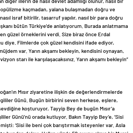
 diğer illerin de nasıl devlet adamlığı olunur, nasıl bir
l popülizme kaçmadan, yalana bulaşmadan doğru ve
asıl israf bitirilir, tasarruf yapılır, nasıl bir para doğru
Başkanı bütün Türkiye’de anlatıyorum. Burada anlatmama
en güzel örneklerini verdi. Size biraz önce Erdal
 diye. Filmlerde çok güzel kendisini ifade ediyor,
müjdem var. Yarın akşamı bekleyin, kendisini oynayan,
zyon starı ile karşılaşacaksınız. Yarın akşamı bekleyin”
an’ın Mısır ziyaretine ilişkin de değerlendirmelerde
ililer Günü. Bugün birbirini seven herkese, eşlere,
 sevdiğine koşturuyor, Tayyip Bey de bugün Mısır’a
ililer Günü’nü orada kutluyor. Bakın Tayyip Bey’e, ‘Sisi
işti: ‘Sisi ile beni çok barıştırmak isteyenler var. Asla