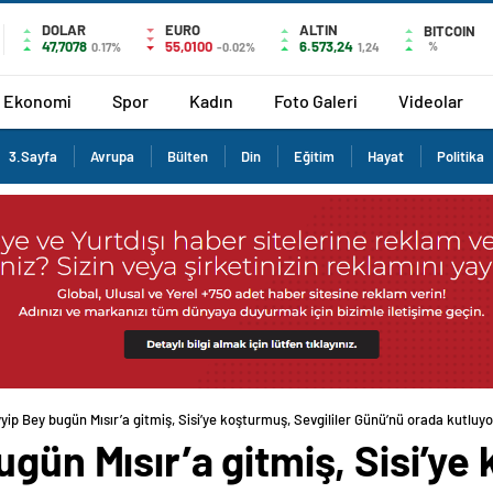
DOLAR
EURO
ALTIN
BITCOIN
47,7078
55,0100
6.573,24
%
0.17%
-0.02%
1,24
Ekonomi
Spor
Kadın
Foto Galeri
Videolar
3.Sayfa
Avrupa
Bülten
Din
Eğitim
Hayat
Politika
yip Bey bugün Mısır’a gitmiş, Sisi’ye koşturmuş, Sevgililer Günü’nü orada kutluyo
ugün Mısır’a gitmiş, Sisi’ye