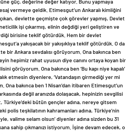
cüne güç, değerine değer katıyor. Bunu yapmaya
esaj vermeye geldik. Etimesgut’un Ankaralı kimliğini
çıkan, devlette geçmişte çok görevler yapmış, Devlet
eticilik işi çıkarmış, elinin değdiği yeri geliştiren ve
vdiği birisine teklif götürdük. Hem bir devlet
sgut’a yakışacak bir yakışıklıya teklif götürdük. O da
ette bir Ankara sevdalısı görüyorum. Ona bakınca ben
eyin hepimiz rahat uyusun diye canını ortaya koyan bir
lisini görüyorum. Ona bakınca ben ‘Bu kapı niye kapalı’
alık etmesin diyenlere, ‘Vatandaşın girmediği yer mi
rum. Ona bakınca ben 1 Nisan’dan itibaren Etimesgut’un
rkasında değil aranızda dolaşacak, hepinizin sevgilisi
 Türkiye’deki bütün gençler adına, nereye gitsem
ki polis teşkilatının kahramanları adına, Türkiye’nin
yle, valime selam olsun’ diyenler adına sizden bu 31
şkana sahip çıkmanızı istiyorum. İşine devam edecek, o