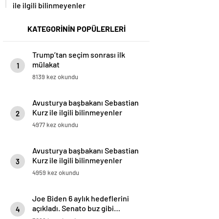
ile ilgili bilinmeyenler
KATEGORİNİN POPÜLERLERİ
Trump’tan seçim sonrası ilk
mülakat
1
8139 kez okundu
Avusturya başbakanı Sebastian
Kurz ile ilgili bilinmeyenler
2
4977 kez okundu
Avusturya başbakanı Sebastian
Kurz ile ilgili bilinmeyenler
3
4959 kez okundu
Joe Biden 6 aylık hedeflerini
açıkladı. Senato buz gibi…
4