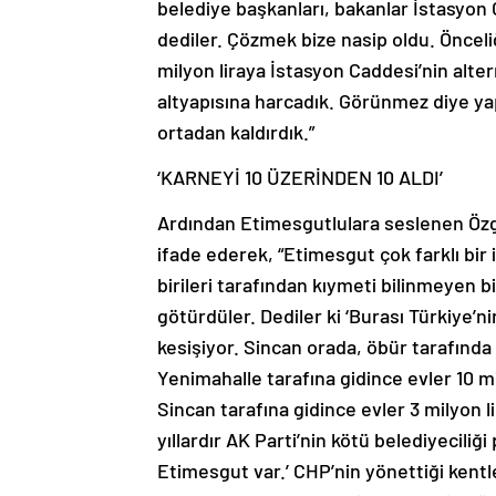
belediye başkanları, bakanlar İstasyon 
dediler. Çözmek bize nasip oldu. Önceli
milyon liraya İstasyon Caddesi’nin alter
altyapısına harcadık. Görünmez diye yap
ortadan kaldırdık.”
‘KARNEYİ 10 ÜZERİNDEN 10 ALDI’
Ardından Etimesgutlulara seslenen Özgü
ifade ederek, “Etimesgut çok farklı bir
birileri tarafından kıymeti bilinmeyen bi
götürdüler. Dediler ki ‘Burası Türkiye’n
kesişiyor. Sincan orada, öbür tarafında
Yenimahalle tarafına gidince evler 10 mi
Sincan tarafına gidince evler 3 milyon li
yıllardır AK Parti’nin kötü belediyeciliği
Etimesgut var.’ CHP’nin yönettiği kentle