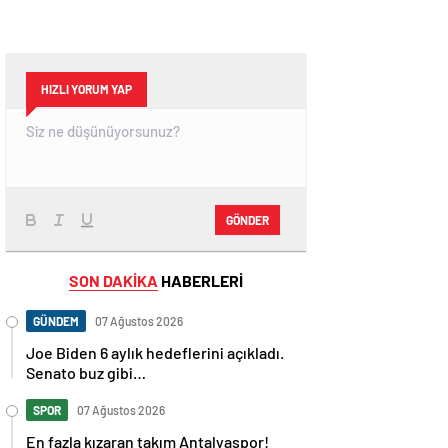
HIZLI YORUM YAP
GÖNDER
SON DAKİKA
HABERLERİ
GÜNDEM
07 Ağustos 2026
Joe Biden 6 aylık hedeflerini açıkladı.
Senato buz gibi…
SPOR
07 Ağustos 2026
En fazla kızaran takım Antalyaspor!