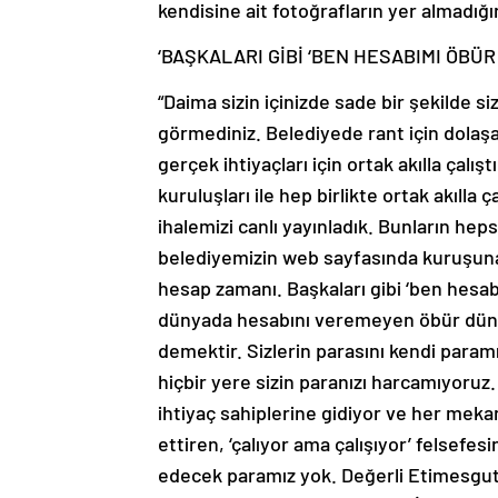
kendisine ait fotoğrafların yer almadığı
‘BAŞKALARI GİBİ ‘BEN HESABIMI ÖBÜ
“Daima sizin içinizde sade bir şekilde s
görmediniz. Belediyede rant için dolaş
gerçek ihtiyaçları için ortak akılla çalı
kuruluşları ile hep birlikte ortak akılla 
ihalemizi canlı yayınladık. Bunların he
belediyemizin web sayfasında kuruşun
hesap zamanı. Başkaları gibi ‘ben hesa
dünyada hesabını veremeyen öbür dün
demektir. Sizlerin parasını kendi para
hiçbir yere sizin paranızı harcamıyoruz.
ihtiyaç sahiplerine gidiyor ve her meka
ettiren, ‘çalıyor ama çalışıyor’ felsefes
edecek paramız yok. Değerli Etimesgutl