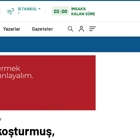
İMSAK'A
İSTANBUL
02:00
KALAN SÜRE
°
Yazarlar
Gazeteler
r
 koşturmuş,