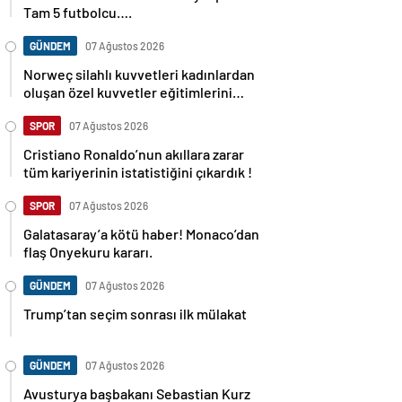
Tam 5 futbolcu….
GÜNDEM
07 Ağustos 2026
Norweç silahlı kuvvetleri kadınlardan
oluşan özel kuvvetler eğitimlerini
başlattı.
SPOR
07 Ağustos 2026
Cristiano Ronaldo’nun akıllara zarar
tüm kariyerinin istatistiğini çıkardık !
SPOR
07 Ağustos 2026
Galatasaray’a kötü haber! Monaco’dan
flaş Onyekuru kararı.
GÜNDEM
07 Ağustos 2026
Trump’tan seçim sonrası ilk mülakat
GÜNDEM
07 Ağustos 2026
Avusturya başbakanı Sebastian Kurz