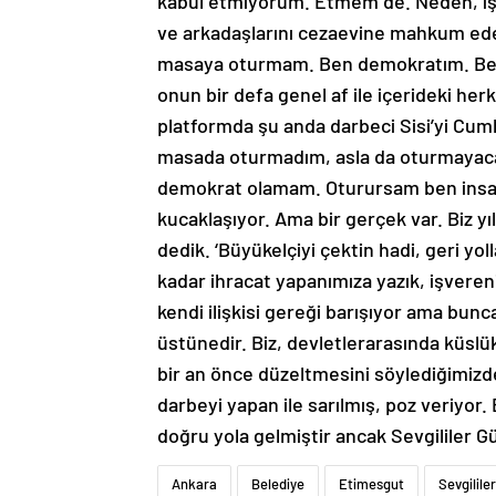
kabul etmiyorum. Etmem de. Neden, işt
ve arkadaşlarını cezaevine mahkum eden 
masaya oturmam. Ben demokratım. Ben 
onun bir defa genel af ile içerideki her
platformda şu anda darbeci Sisi’yi Cu
masada oturmadım, asla da oturmayac
demokrat olamam. Oturursam ben insan o
kucaklaşıyor. Ama bir gerçek var. Biz yıl
dedik. ‘Büyükelçiyi çektin hadi, geri yol
kadar ihracat yapanımıza yazık, işveren
kendi ilişkisi gereği barışıyor ama bunca
üstünedir. Biz, devletlerarasında küsl
bir an önce düzeltmesini söylediğimizde
darbeyi yapan ile sarılmış, poz veriyor.
doğru yola gelmiştir ancak Sevgililer G
Ankara
Belediye
Etimesgut
Sevgililer