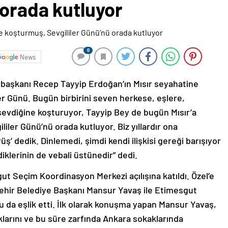
 orada kutluyor
0
News
başkanı Recep Tayyip Erdoğan’ın Mısır seyahatine
ler Günü. Bugün birbirini seven herkese, eşlere,
 sevdiğine koşturuyor, Tayyip Bey de bugün Mısır’a
liler Günü’nü orada kutluyor. Biz yıllardır ona
rüş’ dedik. Dinlemedi, şimdi kendi ilişkisi gereği barışıyor
iklerinin de vebali üstünedir” dedi.
t Seçim Koordinasyon Merkezi açılışına katıldı. Özel’e
şehir Belediye Başkanı Mansur Yavaş ile Etimesgut
u da eşlik etti. İlk olarak konuşma yapan Mansur Yavaş,
klarını ve bu süre zarfında Ankara sokaklarında