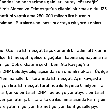
Caddesi’ne her seçimde geldiler, ‘burayı çözeceğiz’
ğimiz Sincan ve Etimesgut’un çilesini bitirmek oldu. 135
natifini yaptık ama 250, 300 milyon lira buranın
ılmadı. Buralarda sel baskını ortaya çıkıyordu onları
r Özel ise Etimesgut’ta çok önemli bir adım attıklarını
 ilçe. Etimesgut, gelişen, çoğalan, kabına sığmayan ama
r ilçe. Çok dikkatimi çekti, beni Ata Kavşağı’na
in CHP belediyeciliği açısından en önemli noktası. Üç ilçe
 Yenimahalle, bir tarafında Etimesgut. Aynı kavşakta
lyon lira. Etimesgut tarafında ilerleyince 6 milyon lira.
ra. Çünkü bir tarafı CHP’li belediye yönetiyor, bir tarafı
 perişan etmiş, bir tarafta da ikisinin arasında kalmış bir
re yatırım geliyor, hizmet geliyor, kent güzelleşiyor.