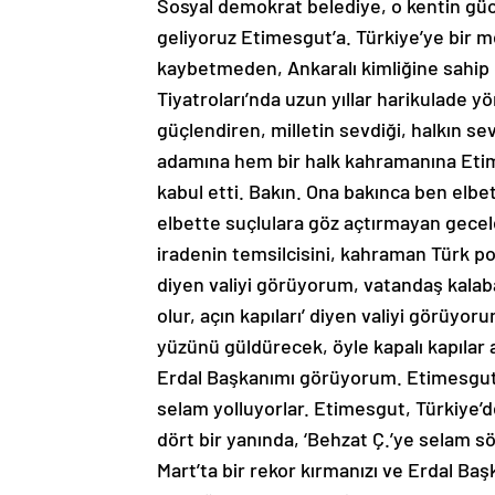
Sosyal demokrat belediye, o kentin gü
geliyoruz Etimesgut’a. Türkiye’ye bir m
kaybetmeden, Ankaralı kimliğine sahip 
Tiyatroları’nda uzun yıllar harikulade yön
güçlendiren, milletin sevdiği, halkın se
adamına hem bir halk kahramanına Etime
kabul etti. Bakın. Ona bakınca ben elb
elbette suçlulara göz açtırmayan gecel
iradenin temsilcisini, kahraman Türk po
diyen valiyi görüyorum, vatandaş kalab
olur, açın kapıları’ diyen valiyi görüyo
yüzünü güldürecek, öyle kapalı kapılar a
Erdal Başkanımı görüyorum. Etimesgut,
selam yolluyorlar. Etimesgut, Türkiye’de
dört bir yanında, ‘Behzat Ç.’ye selam sö
Mart’ta bir rekor kırmanızı ve Erdal Ba