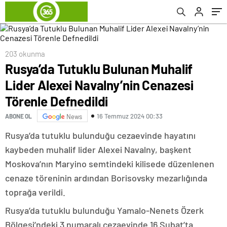
Defnedildi
203 okunma
Rusya’da Tutuklu Bulunan Muhalif
Lider Alexei Navalny’nin Cenazesi
Törenle Defnedildi
16 Temmuz 2024 00:33
ABONE OL
News
Rusya’da tutuklu bulunduğu cezaevinde hayatını
kaybeden muhalif lider Alexei Navalny, başkent
Moskova’nın Maryino semtindeki kilisede düzenlenen
cenaze töreninin ardından Borisovsky mezarlığında
toprağa verildi.
Rusya’da tutuklu bulunduğu Yamalo-Nenets Özerk
Bölgesi’ndeki 3 numaralı cezaevinde 16 Şubat’ta