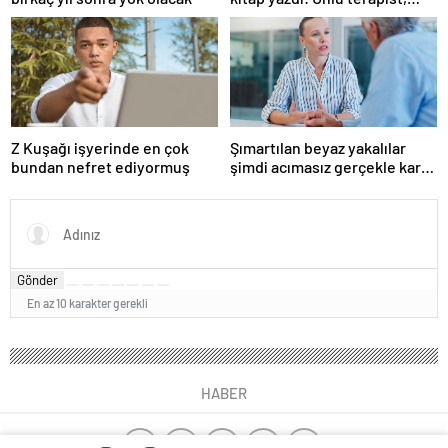
boşanmaların gerçek
suçlularını açıklıyor
Z Kuşağı işyerinde en çok
Şımartılan beyaz yakalılar
bundan nefret ediyormuş
şimdi acımasız gerçekle karşı
karşıya
Gönder
En az 10 karakter gerekli
HABER