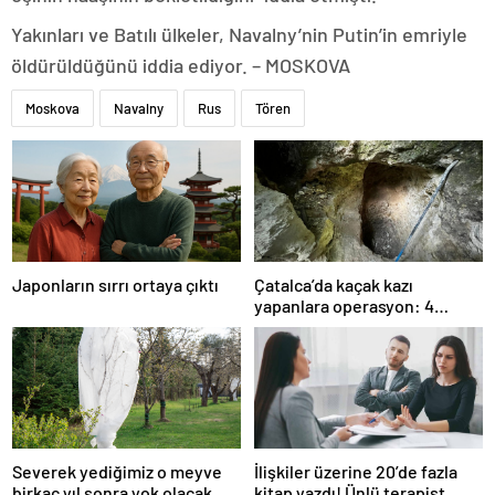
Yakınları ve Batılı ülkeler, Navalny’nin Putin’in emriyle
öldürüldüğünü iddia ediyor. – MOSKOVA
Moskova
Navalny
Rus
Tören
Japonların sırrı ortaya çıktı
Çatalca’da kaçak kazı
yapanlara operasyon: 4
gözaltı
Severek yediğimiz o meyve
İlişkiler üzerine 20’de fazla
birkaç yıl sonra yok olacak
kitap yazdı! Ünlü terapist,