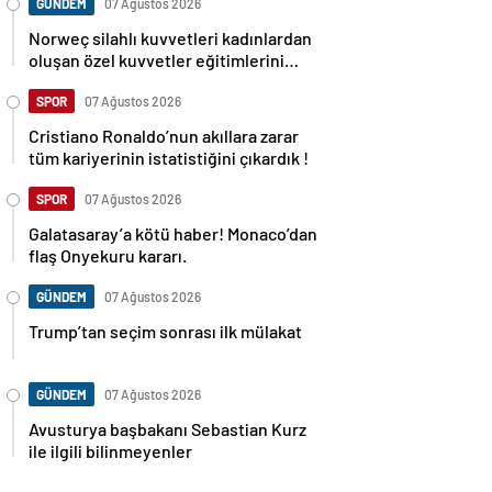
GÜNDEM
07 Ağustos 2026
Norweç silahlı kuvvetleri kadınlardan
oluşan özel kuvvetler eğitimlerini
başlattı.
SPOR
07 Ağustos 2026
Cristiano Ronaldo’nun akıllara zarar
tüm kariyerinin istatistiğini çıkardık !
SPOR
07 Ağustos 2026
Galatasaray’a kötü haber! Monaco’dan
flaş Onyekuru kararı.
GÜNDEM
07 Ağustos 2026
Trump’tan seçim sonrası ilk mülakat
GÜNDEM
07 Ağustos 2026
Avusturya başbakanı Sebastian Kurz
ile ilgili bilinmeyenler