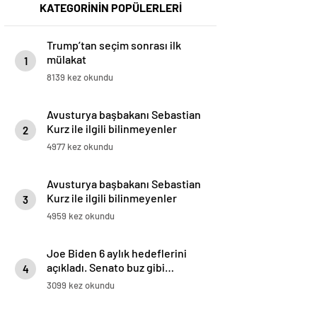
KATEGORİNİN POPÜLERLERİ
Trump’tan seçim sonrası ilk
mülakat
1
8139 kez okundu
Avusturya başbakanı Sebastian
Kurz ile ilgili bilinmeyenler
2
4977 kez okundu
Avusturya başbakanı Sebastian
Kurz ile ilgili bilinmeyenler
3
4959 kez okundu
Joe Biden 6 aylık hedeflerini
açıkladı. Senato buz gibi…
4
3099 kez okundu