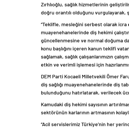
Zırhlıoğlu, sağlık hizmetlerinin geliştir
doğru orantılı olduğunu vurgulayarak, 
“Teklifle, mesleğini serbest olarak icra 
muayenehanelerinde diş hekimi çalıştırı
güncellenmesine ve normal doğuma daha
konu başlığını içeren kanun teklifi vata
sağlamak, sağlık çalışanlarımızın çalışma
etkin ve verimli işlemesi için hazırlanmış
DEM Parti Kocaeli Milletvekili Ömer Faruk
diş sağlığı muayenehanelerinde diş ta
bulunduğunu hatırlatarak, verilecek ücr
Kamudaki diş hekimi sayısının artırılması
sektörünün karlarının artmasının kolayl
“Acil servislerimiz Türkiye’nin her yerin