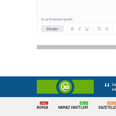
En az 10 karakter gerekli
Gönder
Haber 365 Gazete
Gündem
Politika
CHP Gene
CHP Genel Başkanı
buluşmasında aday
0
BEĞENDİM
ABONE OL
CHP Genel Başkanı Özgür Özel, Karabağ