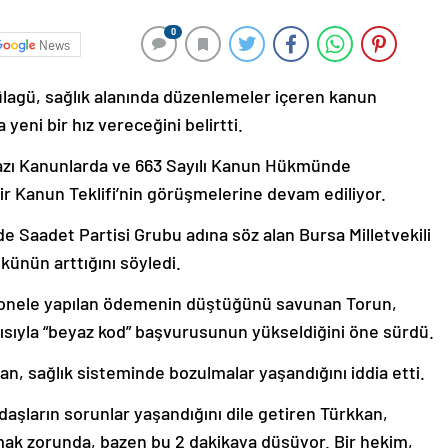
0
News
Hülagü, sağlık alanında düzenlemeler içeren kanun
a yeni bir hız vereceğini belirtti.
Bazı Kanunlarda ve 663 Sayılı Kanun Hükmünde
r Kanun Teklifi’nin görüşmelerine devam ediliyor.
e Saadet Partisi Grubu adına söz alan Bursa Milletvekili
künün arttığını söyledi.
rsonele yapılan ödemenin düştüğünü savunan Torun,
ayısıyla “beyaz kod” başvurusunun yükseldiğini öne sürdü.
kan, sağlık sisteminde bozulmalar yaşandığını iddia etti.
şların sorunlar yaşandığını dile getiren Türkkan,
ak zorunda, bazen bu 2 dakikaya düşüyor. Bir hekim,