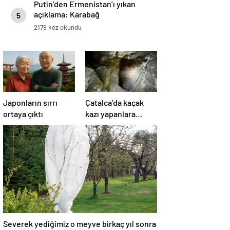
Putin’den Ermenistan’ı yıkan
açıklama: Karabağ
5
Azerbaycan’ın ayrılmaz bir
2179 kez okundu
parçasıdır!
Japonların sırrı
Çatalca’da kaçak
ortaya çıktı
kazı yapanlara
operasyon: 4
gözaltı
Severek yediğimiz o meyve birkaç yıl sonra