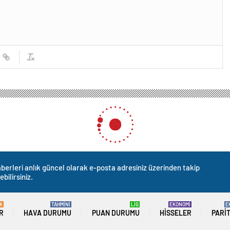
l Başkanı Özgür Özel, Karabağlar’da halk buluşmasında adaylara destek istedi
 Özgür Özel, Karabağlar’da 
lara destek istedi
0
News
lar ilçesinde düzenlenen halk buluşmasında yaptığı