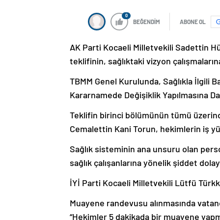
0
BEĞENDİM
ABONE OL
AK Parti Kocaeli Milletvekili Sadettin 
teklifinin, sağlıktaki vizyon çalışmaların
TBMM Genel Kurulunda, Sağlıkla İlgili 
Kararnamede Değişiklik Yapılmasına Dai
Teklifin birinci bölümünün tümü üzerind
Cemalettin Kani Torun, hekimlerin iş yü
Sağlık sisteminin ana unsuru olan pe
sağlık çalışanlarına yönelik şiddet dol
İYİ Parti Kocaeli Milletvekili Lütfü Türk
Muayene randevusu alınmasında vatanda
“Hekimler 5 dakikada bir muayene yapm