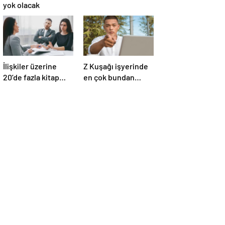
yok olacak
İlişkiler üzerine
Z Kuşağı işyerinde
20’de fazla kitap
en çok bundan
yazdı! Ünlü terapist,
nefret ediyormuş
boşanmaların
gerçek suçlularını
açıklıyor