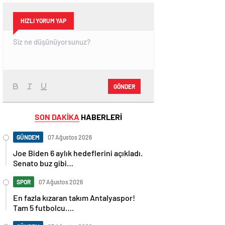
HIZLI YORUM YAP
GÖNDER
SON DAKİKA
HABERLERİ
GÜNDEM
07 Ağustos 2026
Joe Biden 6 aylık hedeflerini açıkladı.
Senato buz gibi…
SPOR
07 Ağustos 2026
En fazla kızaran takım Antalyaspor!
Tam 5 futbolcu….