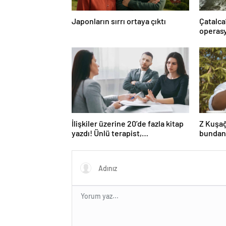
Japonların sırrı ortaya çıktı
Çatalca
operasy
İlişkiler üzerine 20’de fazla kitap
Z Kuşağ
yazdı! Ünlü terapist,
bundan
boşanmaların gerçek suçlularını
açıklıyor