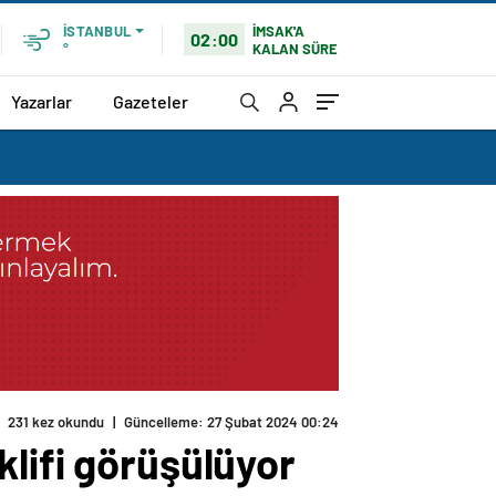
İMSAK'A
İSTANBUL
02:00
KALAN SÜRE
°
Yazarlar
Gazeteler
lifi görüşülüyor