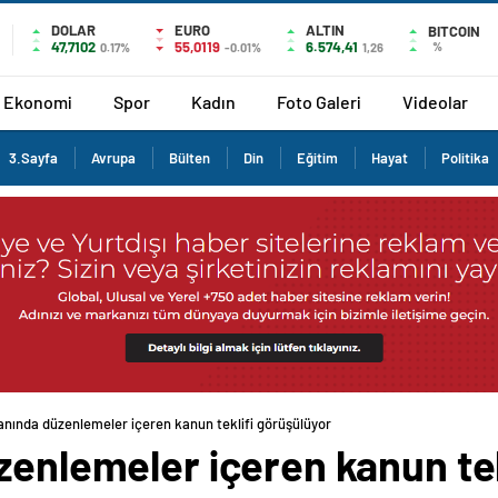
DOLAR
EURO
ALTIN
BITCOIN
47,7102
55,0119
6.574,41
%
0.17%
-0.01%
1,26
Ekonomi
Spor
Kadın
Foto Galeri
Videolar
3.Sayfa
Avrupa
Bülten
Din
Eğitim
Hayat
Politika
lanında düzenlemeler içeren kanun teklifi görüşülüyor
zenlemeler içeren kanun tek