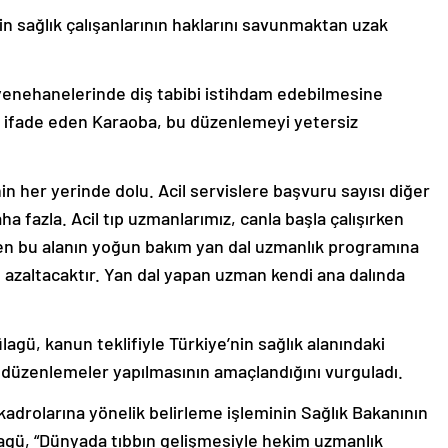
fin sağlık çalışanlarının haklarını savunmaktan uzak
uayenehanelerinde diş tabibi istihdam edebilmesine
 ifade eden Karaoba, bu düzenlemeyi yetersiz
nin her yerinde dolu. Acil servislere başvuru sayısı diğer
ha fazla. Acil tıp uzmanlarımız, canla başla çalışırken
ken bu alanın yoğun bakım yan dal uzmanlık programına
ı azaltacaktır. Yan dal yapan uzman kendi ana dalında
lagü, kanun teklifiyle Türkiye’nin sağlık alanındaki
 düzenlemeler yapılmasının amaçlandığını vurguladı.
n kadrolarına yönelik belirleme işleminin Sağlık Bakanının
lagü, “Dünyada tıbbın gelişmesiyle hekim uzmanlık