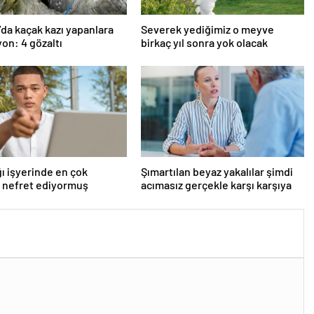
’da kaçak kazı yapanlara
Severek yediğimiz o meyve
on: 4 gözaltı
birkaç yıl sonra yok olacak
ı işyerinde en çok
Şımartılan beyaz yakalılar şimdi
 nefret ediyormuş
acımasız gerçekle karşı karşıya