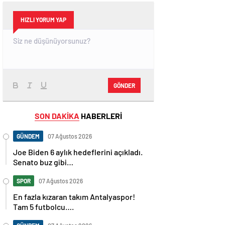
HIZLI YORUM YAP
GÖNDER
SON DAKİKA
HABERLERİ
GÜNDEM
07 Ağustos 2026
Joe Biden 6 aylık hedeflerini açıkladı.
Senato buz gibi…
SPOR
07 Ağustos 2026
En fazla kızaran takım Antalyaspor!
Tam 5 futbolcu….