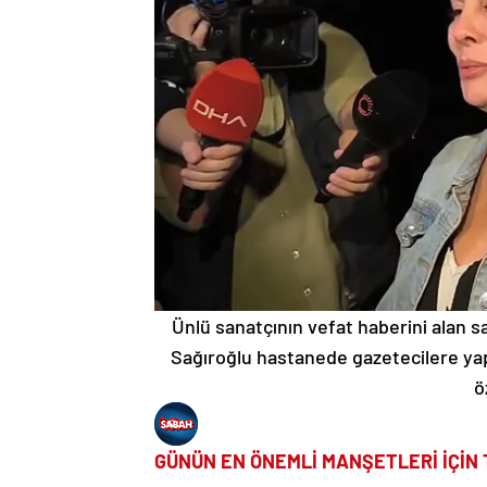
Ünlü sanatçının vefat haberini alan 
Sağıroğlu hastanede gazetecilere yap
ö
GÜNÜN EN ÖNEMLİ MANŞETLERİ İÇİN 