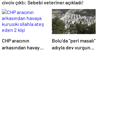
civciv çıktı: Sebebi veteriner açıkladı!
CHP aracının
Bolu’da “peri masalı”
arkasından havaya
adıyla dev vurgun!
kurusıkı silahla ateş
Alıcılara ‘hayal’
eden 2 kişi
sattılar: İstenen
tutuklandı!
cezalar belli oldu