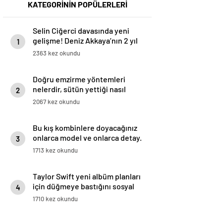
KATEGORİNİN POPÜLERLERİ
Selin Ciğerci davasında yeni
gelişme! Deniz Akkaya’nın 2 yıl
1
hapsi istendi
2363 kez okundu
Doğru emzirme yöntemleri
nelerdir, sütün yettiği nasıl
2
anlaşılır?
2067 kez okundu
Bu kış kombinlere doyacağınız
onlarca model ve onlarca detay.
3
1713 kez okundu
Taylor Swift yeni albüm planları
için düğmeye bastığını sosyal
4
medyadan duyurdu!
1710 kez okundu