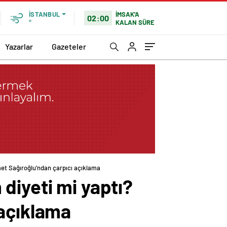
İMSAK'A
İSTANBUL
02:00
KALAN SÜRE
°
Yazarlar
Gazeteler
met Sağıroğlu’ndan çarpıcı açıklama
diyeti mi yaptı?
 açıklama