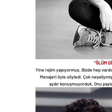
“ÖLÜM D
Yine rejim yapıyormuş. Bizde hep vardır 
Menajeri öyle söyledi. Çok neşeliymi
aydır konuşmuyorduk. Onu payla