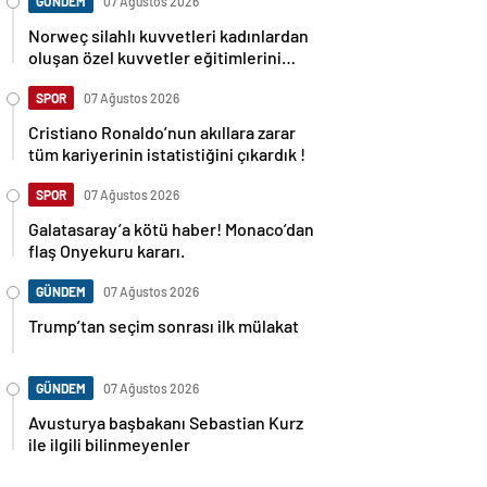
GÜNDEM
07 Ağustos 2026
Norweç silahlı kuvvetleri kadınlardan
oluşan özel kuvvetler eğitimlerini
başlattı.
SPOR
07 Ağustos 2026
Cristiano Ronaldo’nun akıllara zarar
tüm kariyerinin istatistiğini çıkardık !
SPOR
07 Ağustos 2026
Galatasaray’a kötü haber! Monaco’dan
flaş Onyekuru kararı.
GÜNDEM
07 Ağustos 2026
Trump’tan seçim sonrası ilk mülakat
GÜNDEM
07 Ağustos 2026
Avusturya başbakanı Sebastian Kurz
ile ilgili bilinmeyenler