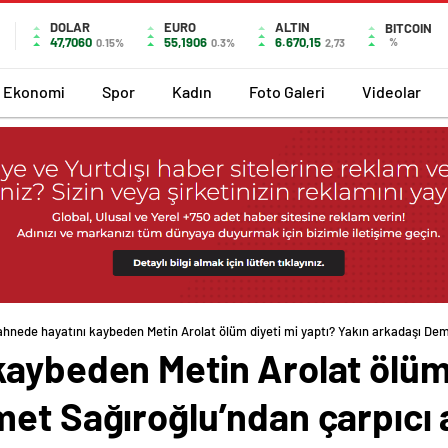
DOLAR
EURO
ALTIN
BITCOIN
47,7060
55,1906
6.670,15
%
0.15%
0.3%
2,73
Ekonomi
Spor
Kadın
Foto Galeri
Videolar
hnede hayatını kaybeden Metin Arolat ölüm diyeti mi yaptı? Yakın arkadaşı De
aybeden Metin Arolat ölüm 
met Sağıroğlu’ndan çarpıcı