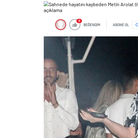
0
BEĞENDİM
ABONE OL