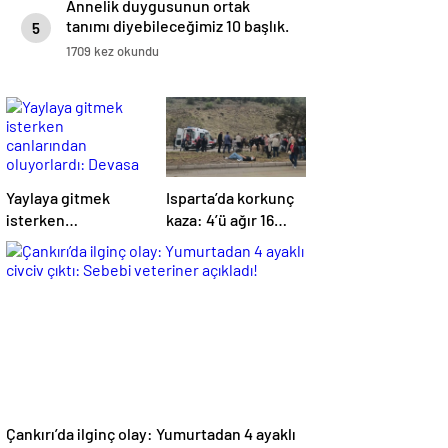
Annelik duygusunun ortak
tanımı diyebileceğimiz 10 başlık.
5
1709 kez okundu
Yaylaya gitmek
Isparta’da korkunç
isterken
kaza: 4’ü ağır 16
canlarından
yaralı
oluyorlardı: Devasa
kayadan son anda
kurtuldular!
Çankırı’da ilginç olay: Yumurtadan 4 ayaklı