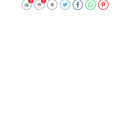
sırasında, Ceres (Demeter) Tapınağı’nın batı kısmından
0
0
0
0
bir kadın heykeli gün yüzüne çıkarıldı. Baş kısmı eksik
olan bu heykel, o dönemin sanat anlayışını ve kültürel
birikimini yansıtan eşsiz bir örnek olarak
değerlendiriliyor. Heykelin bulunduğu Blaundos Antik
Kenti, bölgenin kültürel ve tarihi önemini bir kez daha
gözler önüne seriyor. Roma Dönemi’nde önemli bir
yerleşim merkezi olan Blaundos, tapınakları, kamu
yapıları ve nekropol alanları ile bölgenin arkeolojik
mirasında ayrı bir yere sahip.