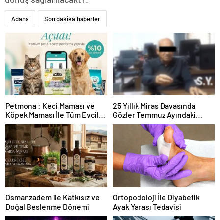
Adana
Son dakika haberler
Petmona : Kedi Maması ve
25 Yıllık Miras Davasında
Köpek Maması İle Tüm Evcil
Gözler Temmuz Ayındaki
Hayvan Ürünleri
Karar Duruşmasına Çevrildi
Osmanzadem ile Katkısız ve
Ortopodoloji İle Diyabetik
Doğal Beslenme Dönemi
Ayak Yarası Tedavisi