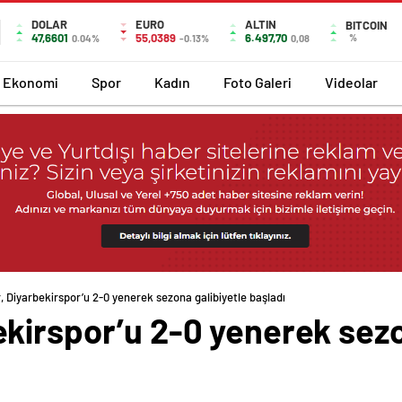
DOLAR
EURO
ALTIN
BITCOIN
47,6601
55,0389
6.497,70
%
0.04%
-0.13%
0,08
Ekonomi
Spor
Kadın
Foto Galeri
Videolar
 Diyarbekirspor’u 2-0 yenerek sezona galibiyetle başladı
kirspor’u 2-0 yenerek sezo