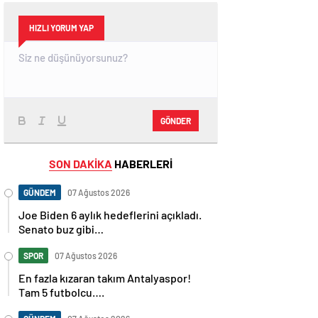
HIZLI YORUM YAP
GÖNDER
SON DAKİKA
HABERLERİ
GÜNDEM
07 Ağustos 2026
Joe Biden 6 aylık hedeflerini açıkladı.
Senato buz gibi…
SPOR
07 Ağustos 2026
En fazla kızaran takım Antalyaspor!
Tam 5 futbolcu….