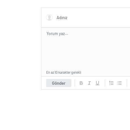
edildi
gerÃ§ek
MÃ¼nih
genÃ§ 
kaybett
En az 10 karakter gerekli
Gönder