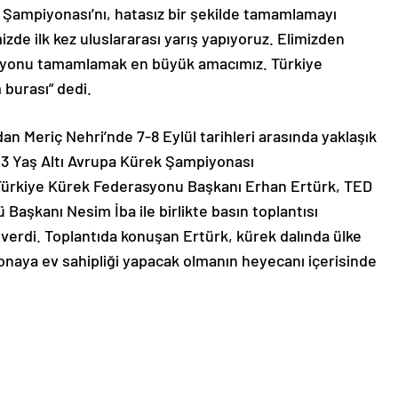
 Şampiyonası’nı, hatasız bir şekilde tamamlamayı
izde ilk kez uluslararası yarış yapıyoruz. Elimizden
zasyonu tamamlamak en büyük amacımız. Türkiye
 burası” dedi.
an Meriç Nehri’nde 7-8 Eylül tarihleri arasında yaklaşık
23 Yaş Altı Avrupa Kürek Şampiyonası
Türkiye Kürek Federasyonu Başkanı Erhan Ertürk, TED
Başkanı Nesim İba ile birlikte basın toplantısı
i verdi. Toplantıda konuşan Ertürk, kürek dalında ülke
iyonaya ev sahipliği yapacak olmanın heyecanı içerisinde
ÜYÜK AMACIMIZ’
 mutlu sona ulaştıklarını söyleyen Ertürk, “3 yıllık bir
r hayalde artık yarış haftasına geçiyoruz. Ete kemiğe