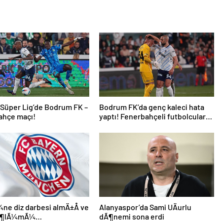
 Süper Lig’de Bodrum FK –
Bodrum FK’da genç kaleci hata
ahçe maçı!
yaptı! Fenerbahçeli futbolcular
teselli etti
e diz darbesi almÄ±Å ve
Alanyaspor’da Sami UÄurlu
 Ã¶lÃ¼mÃ¼
dÃ¶nemi sona erdi