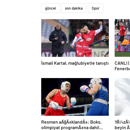
güncel
son dakika
Spor
İsmail Kartal, mağlubiyetle tanıştı
CANLI |
Fenerb
Resmen aÃ§Ä±klandÄ±: Boks,
YÃ¼zÃ¼n
olimpiyat programÄ±na dahil
beyin