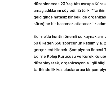
düzenlenecek 23 Yaş Altı Avrupa Kürek
amaçladıklarını söyledi. Ertürk, “Tarihim
geldiğince hatasız bir şekilde organi
küreğine bir basamak atlatacak ilk adım
Edirne’de kentin önemli su kaynaklarınd
30 ülkeden 650 sporcunun katılımıyla, 
gerçekleştirilecek. Şampiyona öncesi 
Edirne Koleji Kurucusu ve Kürek Kulübü 
düzenleyerek, organizasyonla ilgili bilg
tarihinde ilk kez uluslararası bir şamp
olduklarını söyledi.
‘HATASIZ ŞEKİLDE TAMAMLAMAK EN B
Yaklaşık 5 yıl önce başlayan çalışmalarda
zorluk sürecin sonunda hatta 5 yıllık bi