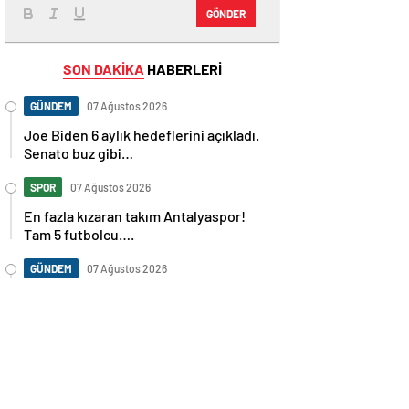
GÖNDER
SON DAKİKA
HABERLERİ
GÜNDEM
07 Ağustos 2026
Joe Biden 6 aylık hedeflerini açıkladı.
Senato buz gibi…
SPOR
07 Ağustos 2026
En fazla kızaran takım Antalyaspor!
Tam 5 futbolcu….
GÜNDEM
07 Ağustos 2026
Norweç silahlı kuvvetleri kadınlardan
oluşan özel kuvvetler eğitimlerini
başlattı.
SPOR
07 Ağustos 2026
Cristiano Ronaldo’nun akıllara zarar
tüm kariyerinin istatistiğini çıkardık !