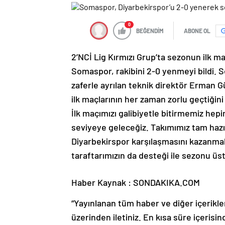
0
BEĞENDİM
ABONE OL
2’NCİ Lig Kırmızı Grup’ta sezonun ilk m
Somaspor, rakibini 2-0 yenmeyi bildi.
zaferle ayrılan teknik direktör Erman G
ilk maçlarının her zaman zorlu geçtiğini 
İlk maçımızı galibiyetle bitirmemiz hepi
seviyeye geleceğiz. Takımımız tam hazır
Diyarbekirspor karşılaşmasını kazanma
taraftarımızın da desteği ile sezonu üst
Haber Kaynak : SONDAKIKA.COM
“Yayınlanan tüm haber ve diğer içerikler i
üzerinden iletiniz. En kısa süre içerisin