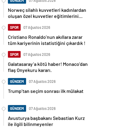
GÜNDEM
07 Ağustos 2026
Norweç silahlı kuvvetleri kadınlardan
oluşan özel kuvvetler eğitimlerini
başlattı.
SPOR
07 Ağustos 2026
Cristiano Ronaldo’nun akıllara zarar
tüm kariyerinin istatistiğini çıkardık !
SPOR
07 Ağustos 2026
Galatasaray’a kötü haber! Monaco’dan
flaş Onyekuru kararı.
GÜNDEM
07 Ağustos 2026
Trump’tan seçim sonrası ilk mülakat
GÜNDEM
07 Ağustos 2026
Avusturya başbakanı Sebastian Kurz
ile ilgili bilinmeyenler