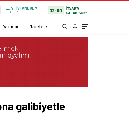
İMSAK'A
İSTANBUL
02:00
KALAN SÜRE
°
Yazarlar
Gazeteler
na galibiyetle