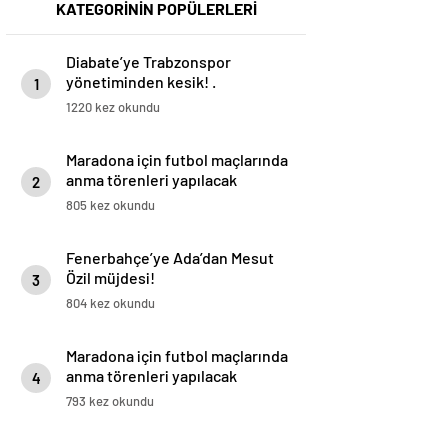
KATEGORİNİN POPÜLERLERİ
Diabate’ye Trabzonspor
yönetiminden kesik! .
1
1220 kez okundu
Maradona için futbol maçlarında
anma törenleri yapılacak
2
805 kez okundu
Fenerbahçe’ye Ada’dan Mesut
Özil müjdesi!
3
804 kez okundu
Maradona için futbol maçlarında
anma törenleri yapılacak
4
793 kez okundu