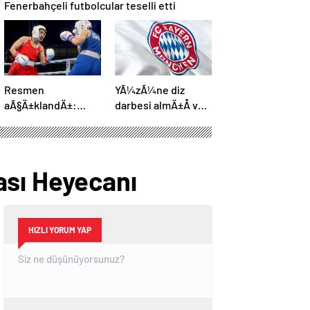
Fenerbahçeli futbolcular teselli etti
Resmen
YÃ¼zÃ¼ne diz
aÃ§Ä±klandÄ±:
darbesi almÄ±Å ve
Boks, olimpiyat
beyin Ã¶lÃ¼mÃ¼
programÄ±na dahil
gerÃ§ekleÅmiÅti,
edildi
Bayern MÃ¼nih
DÃ¼nya
ası Heyecanı
KarmasÄ±’nÄ±n
genÃ§ futbolcusu
hayatÄ±nÄ±
kaybetti
HIZLI YORUM YAP