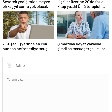
Severek yediğimiz o meyve
İlişkiler üzerine 20’de fazla
birkaç yıl sonra yok olacak
kitap yazdı! Ünlü terapist,
boşanmaların gerçek
suçlularını açıklıyor
Z Kuşağı işyerinde en çok
Şımartılan beyaz yakalılar
bundan nefret ediyormuş
şimdi acımasız gerçekle karşı
karşıya