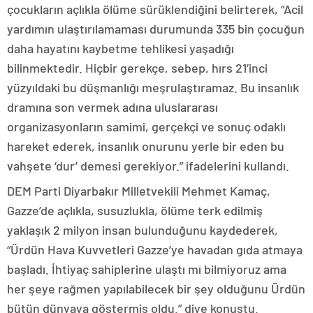
çocukların açlıkla ölüme sürüklendiğini belirterek, “Acil
yardımın ulaştırılamaması durumunda 335 bin çocuğun
daha hayatını kaybetme tehlikesi yaşadığı
bilinmektedir. Hiçbir gerekçe, sebep, hırs 21’inci
yüzyıldaki bu düşmanlığı meşrulaştıramaz. Bu insanlık
dramına son vermek adına uluslararası
organizasyonların samimi, gerçekçi ve sonuç odaklı
hareket ederek, insanlık onurunu yerle bir eden bu
vahşete ‘dur’ demesi gerekiyor.” ifadelerini kullandı.
DEM Parti Diyarbakır Milletvekili Mehmet Kamaç,
Gazze’de açlıkla, susuzlukla, ölüme terk edilmiş
yaklaşık 2 milyon insan bulunduğunu kaydederek,
“Ürdün Hava Kuvvetleri Gazze’ye havadan gıda atmaya
başladı. İhtiyaç sahiplerine ulaştı mı bilmiyoruz ama
her şeye rağmen yapılabilecek bir şey olduğunu Ürdün
bütün dünyaya göstermiş oldu.” diye konuştu.