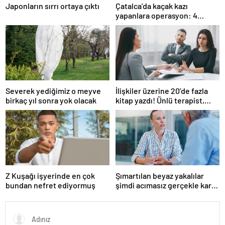
Japonların sırrı ortaya çıktı
Çatalca’da kaçak kazı
yapanlara operasyon: 4
gözaltı
Severek yediğimiz o meyve
İlişkiler üzerine 20’de fazla
birkaç yıl sonra yok olacak
kitap yazdı! Ünlü terapist,
boşanmaların gerçek
suçlularını açıklıyor
Z Kuşağı işyerinde en çok
Şımartılan beyaz yakalılar
bundan nefret ediyormuş
şimdi acımasız gerçekle karşı
karşıya