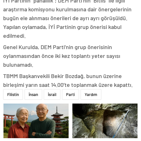
İYİ Partinin “pahalılık”; DEM Parti’nin “Bitlis” ile ilgili
araştırma komisyonu kurulmasına dair önergelerinin
bugün ele alınması önerileri de ayrı ayrı görüşüldü.
Yapılan oylamada, İYİ Partinin grup önerisi kabul
edilmedi.
Genel Kurulda, DEM Parti’nin grup önerisinin
oylanmasından önce iki kez toplantı yeter sayısı
bulunamadı.
TBMM Başkanvekili Bekir Bozdağ, bunun üzerine
birleşimi yarın saat 14.00’te toplanmak üzere kapattı.
Filistin
İnsan
İsrail
Parti
Yardım