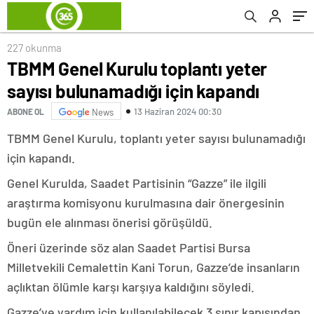
227 okunma
TBMM Genel Kurulu toplantı yeter
sayısı bulunamadığı için kapandı
13 Haziran 2024 00:30
ABONE OL
News
TBMM Genel Kurulu, toplantı yeter sayısı bulunamadığı
için kapandı.
Genel Kurulda, Saadet Partisinin “Gazze” ile ilgili
araştırma komisyonu kurulmasına dair önergesinin
bugün ele alınması önerisi görüşüldü.
Öneri üzerinde söz alan Saadet Partisi Bursa
Milletvekili Cemalettin Kani Torun, Gazze’de insanların
açlıktan ölümle karşı karşıya kaldığını söyledi.
Gazze’ye yardım için kullanılabilecek 3 sınır kapısından