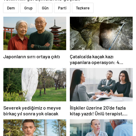
Dem
Grup
Gün
Parti
Tezkere
Japonların sırrı ortaya çıktı
Çatalca’da kaçak kazı
yapanlara operasyon: 4
gözaltı
Severek yediğimiz o meyve
İlişkiler üzerine 20’de fazla
birkaç yıl sonra yok olacak
kitap yazdı! Ünlü terapist,
boşanmaların gerçek
suçlularını açıklıyor