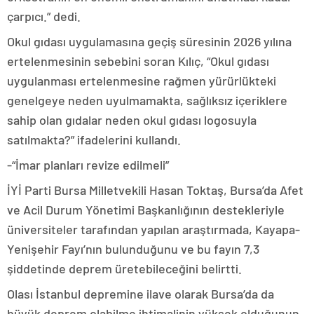
çarpıcı.” dedi.
Okul gıdası uygulamasına geçiş süresinin 2026 yılına
ertelenmesinin sebebini soran Kılıç, “Okul gıdası
uygulanması ertelenmesine rağmen yürürlükteki
genelgeye neden uyulmamakta, sağlıksız içeriklere
sahip olan gıdalar neden okul gıdası logosuyla
satılmakta?” ifadelerini kullandı.
-“İmar planları revize edilmeli”
İYİ Parti Bursa Milletvekili Hasan Toktaş, Bursa’da Afet
ve Acil Durum Yönetimi Başkanlığının destekleriyle
üniversiteler tarafından yapılan araştırmada, Kayapa-
Yenişehir Fayı’nın bulunduğunu ve bu fayın 7,3
şiddetinde deprem üretebileceğini belirtti.
Olası İstanbul depremine ilave olarak Bursa’da da
büyük deprem olabilme ihtimalinin yüksek olduğunun