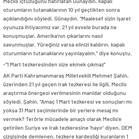
Meclis içtüzüğünü hatırlatan Günaydın, kapalı
oturumların tutanaklarının 10 yıl geçtikten sonra
açıklandığını söyledi. Günaydın, “Maalesef sizin işaret
oyunuza ihtiyacımız var. 21 yıl evvele burada ne
konuşmuşlar, Amerika’nın çıkarlarını nasıl
savunmuşlar. Yüreğiniz varsa elinizi kaldırın, kapalı
oturumların tutanaklarını yayınlayalım.” diye konuştu.
-“1 Mart tezkeresinden size ekmek çıkmaz”
AK Parti Kahramanmaraş Milletvekili Mehmet Şahin,
üzerinden 21 yıl geçen Irak tezkeresi ile ilgili, Meclis
araştırma önergesi verilmesinin manidar olduğunu
söyledi. Şahin, “Amaç 1 Mart tezkeresi ve sonuçları mı
yoksa 31 Mart seçimlerinde bir yerlere mesaj mı
vermek? Terörle mücadele amaçlı olarak Meclis’e
getirilen Suriye ve Irak tezkeresine ‘hayır’ diyen, DEM
çizgisinde demlenen, tezkere kardeşliği kuranların 1