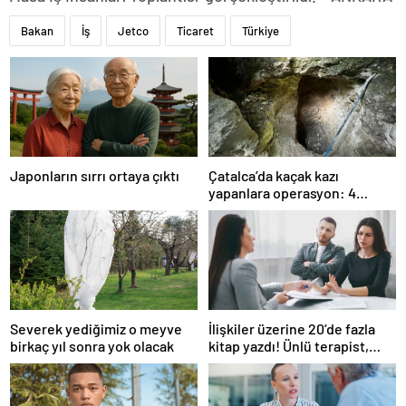
Bakan
İş
Jetco
Ticaret
Türkiye
Japonların sırrı ortaya çıktı
Çatalca’da kaçak kazı
yapanlara operasyon: 4
gözaltı
Severek yediğimiz o meyve
İlişkiler üzerine 20’de fazla
birkaç yıl sonra yok olacak
kitap yazdı! Ünlü terapist,
boşanmaların gerçek
suçlularını açıklıyor