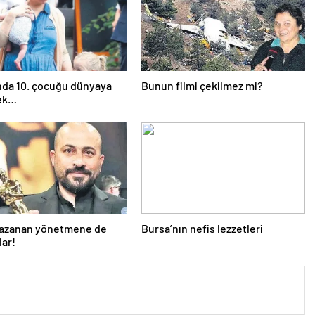
nda 10. çocuğu dünyaya
Bunun filmi çekilmez mi?
ek…
kazanan yönetmene de
Bursa’nın nefis lezzetleri
lar!