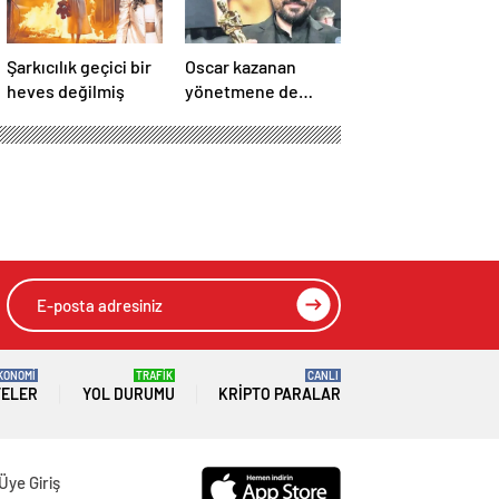
Şarkıcılık geçici bir
Oscar kazanan
heves değilmiş
yönetmene de
saldırdılar!
KONOMİ
TRAFİK
CANLI
TELER
YOL DURUMU
KRIPTO PARALAR
Üye Giriş