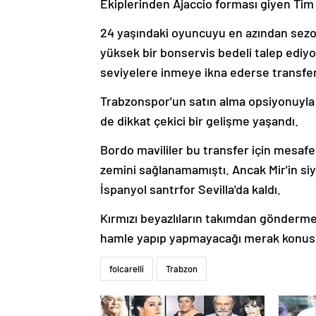
Ekiplerinden Ajaccio forması giyen Tim J
24 yaşındaki oyuncuyu en azından sezo
yüksek bir bonservis bedeli talep ediy
seviyelere inmeye ikna ederse transfer
Trabzonspor'un satın alma opsiyonuyla kir
de dikkat çekici bir gelişme yaşandı.
Bordo mavililer bu transfer için mesaf
zemini sağlanamamıştı. Ancak Mir'in si
İspanyol santrfor Sevilla'da kaldı.
Kırmızı beyazlıların takımdan gönderm
hamle yapıp yapmayacağı merak kon
folcarelli
Trabzon