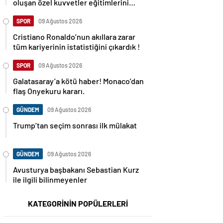
oluşan özel kuvvetler eğitimlerini
başlattı.
SPOR
09 Ağustos 2026
Cristiano Ronaldo’nun akıllara zarar
tüm kariyerinin istatistiğini çıkardık !
SPOR
09 Ağustos 2026
Galatasaray’a kötü haber! Monaco’dan
flaş Onyekuru kararı.
GÜNDEM
09 Ağustos 2026
Trump’tan seçim sonrası ilk mülakat
GÜNDEM
09 Ağustos 2026
Avusturya başbakanı Sebastian Kurz
ile ilgili bilinmeyenler
KATEGORİNİN POPÜLERLERİ