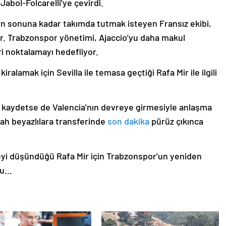
abol-Folcarelli'ye çevirdi.
n sonuna kadar takımda tutmak isteyen Fransız ekibi,
or. Trabzonspor yönetimi, Ajaccio'yu daha makul
i noktalamayı hedefliyor.
alamak için Sevilla ile temasa geçtiği Rafa Mir ile ilgili
e kaydetse de Valencia'nın devreye girmesiyle anlaşma
yah beyazlılara transferinde
son dakika
pürüz çıkınca
eyi düşündüğü Rafa Mir için Trabzonspor'un yeniden
usu…