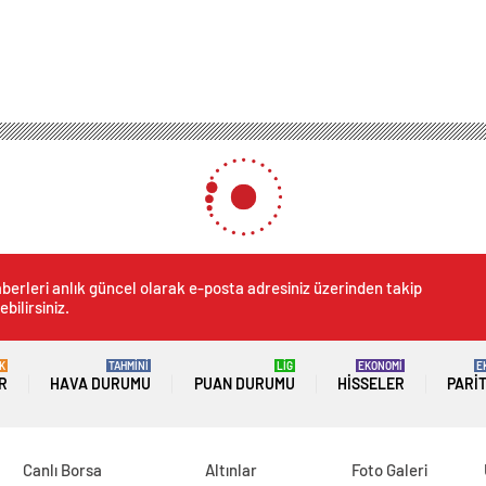
berleri anlık güncel olarak e-posta adresiniz üzerinden takip
ebilirsiniz.
K
TAHMİNİ
LİG
EKONOMİ
E
R
HAVA DURUMU
PUAN DURUMU
HISSELER
PARI
Canlı Borsa
Altınlar
Foto Galeri