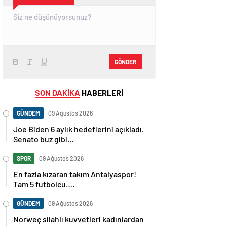
GÖNDER
SON DAKİKA
HABERLERİ
GÜNDEM
09 Ağustos 2026
Joe Biden 6 aylık hedeflerini açıkladı.
Senato buz gibi…
SPOR
09 Ağustos 2026
En fazla kızaran takım Antalyaspor!
Tam 5 futbolcu….
GÜNDEM
09 Ağustos 2026
Norweç silahlı kuvvetleri kadınlardan