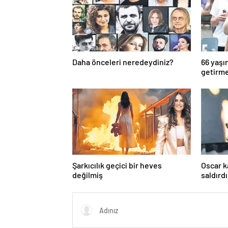
Daha önceleri neredeydiniz?
66 yaşı
getirm
Şarkıcılık geçici bir heves
Oscar 
değilmiş
saldırdı