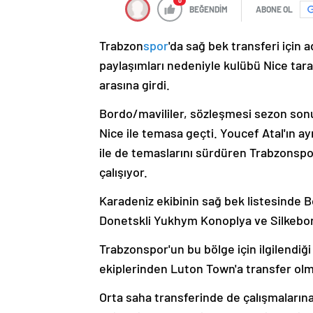
0
BEĞENDİM
ABONE OL
Trabzon
spor
'da sağ bek transferi için a
paylaşımları nedeniyle kulübü Nice tara
arasına girdi.
Bordo/mavililer, sözleşmesi sezon sonu
Nice ile temasa geçti. Youcef Atal'ın ayr
ile de temaslarını sürdüren Trabzonsp
çalışıyor.
Karadeniz ekibinin sağ bek listesinde B
Donetskli Yukhym Konoplya ve Silkeborgl
Trabzonspor'un bu bölge için ilgilendiği
ekiplerinden Luton Town'a transfer ol
Orta saha transferinde de çalışmaların