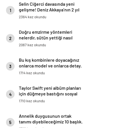
Selin Ciğerci davasında yeni
gelişme! Deniz Akkaya’nın 2 yıl
1
hapsi istendi
2364 kez okundu
Doğru emzirme yöntemleri
nelerdir, sütün yettiği nasıl
2
anlaşılır?
2067 kez okundu
Bu kış kombinlere doyacağınız
onlarca model ve onlarca detay.
3
1714 kez okundu
Taylor Swift yeni albüm planları
için düğmeye bastığını sosyal
4
medyadan duyurdu!
1710 kez okundu
Annelik duygusunun ortak
tanımı diyebileceğimiz 10 başlık.
5