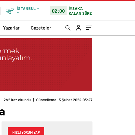
İMSAK'A
İSTANBUL
02:00
KALAN SÜRE
°
Yazarlar
Gazeteler
242 kez okundu
|
Güncelleme: 3 Şubat 2024 03:47
da
HIZLI YORUM YAP