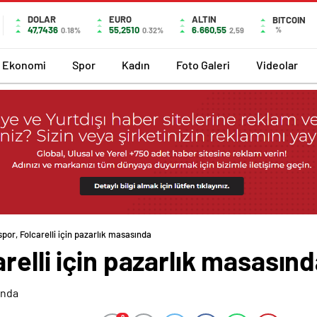
DOLAR
EURO
ALTIN
BITCOIN
47,7436
55,2510
6.660,55
%
0.18%
0.32%
2,59
Ekonomi
Spor
Kadın
Foto Galeri
Videolar
por, Folcarelli için pazarlık masasında
relli için pazarlık masasın