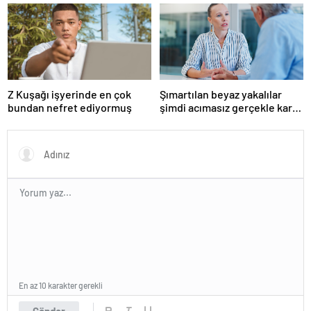
boşanmaların gerçek
suçlularını açıklıyor
Z Kuşağı işyerinde en çok
Şımartılan beyaz yakalılar
bundan nefret ediyormuş
şimdi acımasız gerçekle karşı
karşıya
En az 10 karakter gerekli