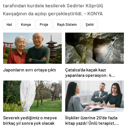
tarafından kurdele kesilerek Sedirler Köprülü
Kavşağının da açılışı gerçekleştirildi. – KONYA
Hat
Konya
Proje
Raylı Sistem
Şehir
Japonların sırrı ortaya çıktı
Çatalca’da kaçak kazı
yapanlara operasyon: 4
gözaltı
Severek yediğimiz o meyve
İlişkiler üzerine 20’de fazla
birkaç yıl sonra yok olacak
kitap yazdı! Ünlü terapist,