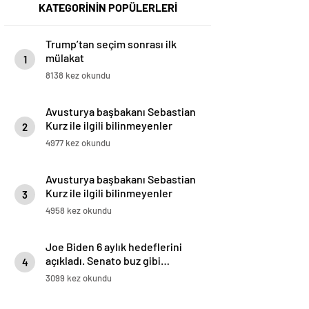
KATEGORİNİN POPÜLERLERİ
Trump’tan seçim sonrası ilk
mülakat
1
8138 kez okundu
Avusturya başbakanı Sebastian
Kurz ile ilgili bilinmeyenler
2
4977 kez okundu
Avusturya başbakanı Sebastian
Kurz ile ilgili bilinmeyenler
3
4958 kez okundu
Joe Biden 6 aylık hedeflerini
açıkladı. Senato buz gibi…
4
3099 kez okundu