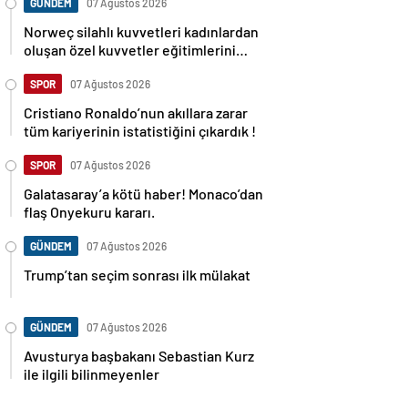
GÜNDEM
07 Ağustos 2026
Norweç silahlı kuvvetleri kadınlardan
oluşan özel kuvvetler eğitimlerini
başlattı.
SPOR
07 Ağustos 2026
Cristiano Ronaldo’nun akıllara zarar
tüm kariyerinin istatistiğini çıkardık !
SPOR
07 Ağustos 2026
Galatasaray’a kötü haber! Monaco’dan
flaş Onyekuru kararı.
GÜNDEM
07 Ağustos 2026
Trump’tan seçim sonrası ilk mülakat
GÜNDEM
07 Ağustos 2026
Avusturya başbakanı Sebastian Kurz
ile ilgili bilinmeyenler