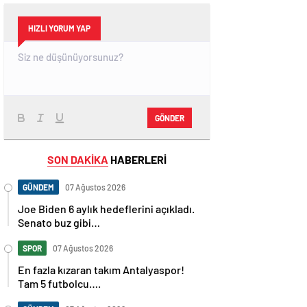
HIZLI YORUM YAP
GÖNDER
SON DAKİKA
HABERLERİ
GÜNDEM
07 Ağustos 2026
Joe Biden 6 aylık hedeflerini açıkladı.
Senato buz gibi…
SPOR
07 Ağustos 2026
En fazla kızaran takım Antalyaspor!
Tam 5 futbolcu….