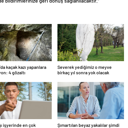
de bildirimlerinize geri dönüş sağlanılacaktır.”
’da kaçak kazı yapanlara
Severek yediğimiz o meyve
on: 4 gözaltı
birkaç yıl sonra yok olacak
ı işyerinde en çok
Şımartılan beyaz yakalılar şimdi