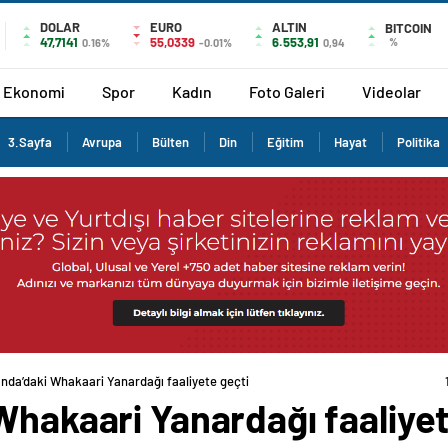
DOLAR
EURO
ALTIN
BITCOIN
47,7141
55,0339
6.553,91
%
0.16%
-0.01%
0,94
Ekonomi
Spor
Kadın
Foto Galeri
Videolar
3.Sayfa
Avrupa
Bülten
Din
Eğitim
Hayat
Politika
anda’daki Whakaari Yanardağı faaliyete geçti
Whakaari Yanardağı faaliyet