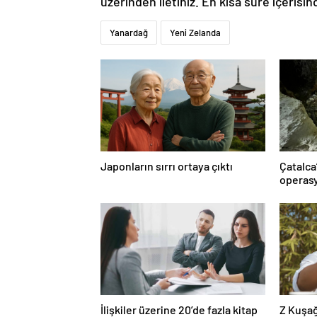
üzerinden iletiniz. En kısa süre içerisin
Yanardağ
Yeni Zelanda
Japonların sırrı ortaya çıktı
Çatalca
operasy
İlişkiler üzerine 20’de fazla kitap
Z Kuşağ