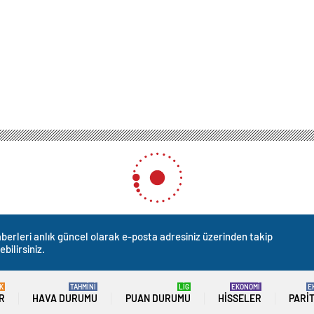
berleri anlık güncel olarak e-posta adresiniz üzerinden takip
ebilirsiniz.
K
TAHMİNİ
LİG
EKONOMİ
E
R
HAVA DURUMU
PUAN DURUMU
HISSELER
PARI