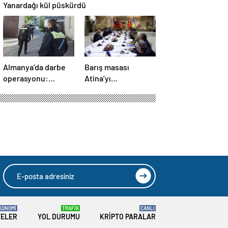
Yanardağı kül püskürdü
Almanya’da darbe
Barış masası
operasyonu:
Atina’yı
Gözaltılar
telaşlandırdı:
gerçekleşti
Başkan Erdoğan’ın
hamleleri korkuttu!
‘Yunanistan için risk
taşıyor’
KONOMİ
TRAFİK
CANLI
TELER
YOL DURUMU
KRIPTO PARALAR