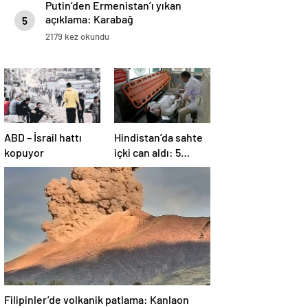
Putin’den Ermenistan’ı yıkan
açıklama: Karabağ
5
Azerbaycan’ın ayrılmaz bir
2179 kez okundu
parçasıdır!
ABD – İsrail hattı
Hindistan’da sahte
kopuyor
içki can aldı: 5
köyde alarm verildi
Filipinler’de volkanik patlama: Kanlaon