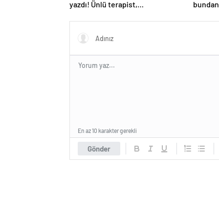
yazdı! Ünlü terapist,
bundan
boşanmaların gerçek suçlularını
açıklıyor
En az 10 karakter gerekli
Gönder