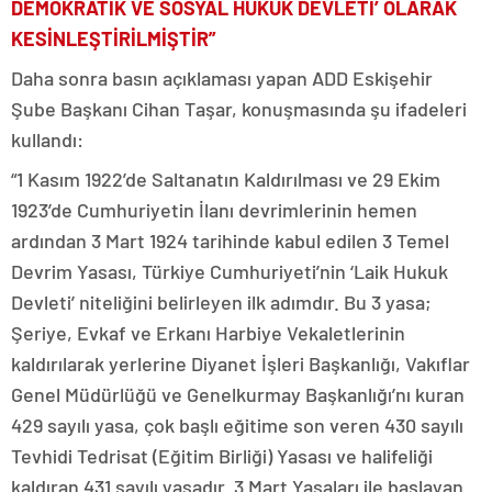
DEMOKRATİK VE SOSYAL HUKUK DEVLETİ’ OLARAK
KESİNLEŞTİRİLMİŞTİR”
Daha sonra basın açıklaması yapan ADD Eskişehir
Şube Başkanı Cihan Taşar, konuşmasında şu ifadeleri
kullandı:
“1 Kasım 1922’de Saltanatın Kaldırılması ve 29 Ekim
1923’de Cumhuriyetin İlanı devrimlerinin hemen
ardından 3 Mart 1924 tarihinde kabul edilen 3 Temel
Devrim Yasası, Türkiye Cumhuriyeti’nin ‘Laik Hukuk
Devleti’ niteliğini belirleyen ilk adımdır. Bu 3 yasa;
Şeriye, Evkaf ve Erkanı Harbiye Vekaletlerinin
kaldırılarak yerlerine Diyanet İşleri Başkanlığı, Vakıflar
Genel Müdürlüğü ve Genelkurmay Başkanlığı’nı kuran
429 sayılı yasa, çok başlı eğitime son veren 430 sayılı
Tevhidi Tedrisat (Eğitim Birliği) Yasası ve halifeliği
kaldıran 431 sayılı yasadır. 3 Mart Yasaları ile başlayan