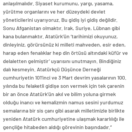
anlaşılmalıdır. Siyaset kurumunu, yargı, yasama,
yürütme organlarını ve her düzeydeki devlet
yöneticilerini uyarıyoruz. Bu gidiş iyi gidiş değildir.
Sonu Afganistan olmaktır. Irak, Suriye, Lübnan gibi
kana bulanmaktır. Atatürk’ün ‘tarihimizi okuyunuz,
dinleyiniz, görürsünüz ki milleti mahveden, esir eden,
harap eden fenalıklar hep din örtüsü altındaki küfür ve
delaletten gelmiştir’ uyarısını unutmayın. Bindiğiniz
dalı kesmeyin. Atatürkçü Düşünce Derneği
cumhuriyetin 101’inci ve 3 Mart devrim yasalarının 100.
yılında bu felaketli gidişe son vermek için tek çarenin
bir an önce Atatürk’ün akıl ve bilim yoluna girmek
olduğu inancı ve kemalizmin namus sesini yurdumuz
semalarına bir sis çanı gibi asarak milletimizle birlikte
yeniden Atatürk cumhuriyetine ulaşmak kararlılığı ile
gençliğe hitabeden aldığı görevinin başındadır.”