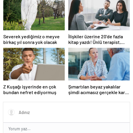
Severek yediğimiz o meyve
İlişkiler üzerine 20’de fazla
birkaç yıl sonra yok olacak
kitap yazdı! Ünlü terapist,
boşanmaların gerçek
suçlularını açıklıyor
Z Kuşağı işyerinde en çok
Şımartılan beyaz yakalılar
bundan nefret ediyormuş
şimdi acımasız gerçekle karşı
karşıya