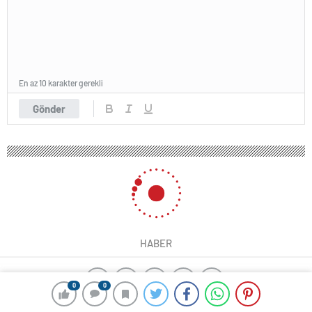
En az 10 karakter gerekli
Gönder
HABER
0
0
yangın algılama sistemleri