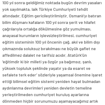
100 yıl sonra geldiğimiz noktada bugün devrim yasaları
yok sayılmakta, laik Türkiye Cumhuriyeti tehdit
altındadır. Eğitim gericileştirilmiştir. Osmanlı’yı batıran
bilim düşmanı kafaların 100 yıl sonra şerit ve hilafet
çağrılarıyla ortalığa dökülmesine göz yumulması,
anayasal kurumların işlevsizleştirilmesi, cumhuriyet
eğitim sisteminin 100 yıl öncenin çağ, akıl ve bilim dışı
çıkmazında soluksuz bırakılması ne büyük gaflet ne
affedilmez dalalet ne tarifsiz acıdır. Atatürk’ün
‘eğitimdir ki bir milleti ya özgür ya bağımsız, şanlı,
yüksek topluluk şeklinde yaşatır ya da esaret ve
sefalete terk eder’ sözleriyle yaşamsal önemine işaret
ettiği bilimsel eğitim sistemi yeniden hayat bulmadan
aydınlanma devrimleri yeniden devletin temeline
yerleştirilmeden cumhuriyet kuruluş ayarlarına
dönmeden hiçbir sorunumuzu aşamayacağımız artık