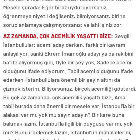
Mesele şurada: Eğer biraz uyduruyorsanız,
öğrenmeye niyetli değilseniz, bilmiyorsanız, birine
sorup anlamaya çalışmıyorsanız; vallahi işiniz zor.
AZ ZAMANDA, ÇOK ACEMİLİK YAŞATTI BİZE
:
Sevgili
İstanbullular; acemi aday derken, farklı bir kavram
anlaşılıyor, sanki Ekrem İmamoğlu adayı ya da rakibini
hafife alıyormuş gibi. Öyle bir şey yok. Sadece acemi
olduğunu ifade ediyorum. Tabii acemi olduğunu ifade
ederken, İstanbullulara önemli bir şeyin altını da
çizmek isterim. Biliyorsunuz, birçok acemiliği gösterdi.
Bu çok az zamanda, çok acemilik yaşattı bize. Ama
tabii burada daha önemli bir mesele var. İstanbul’la bir
alakası var mı, yok mu sayın adayın? Bir kere buna
bakmak lazım. İstanbul’la ilgili bir duygusu var mı, yok
mu? Bunu irdelemek lazım. İstanbul’un mahallelerini,