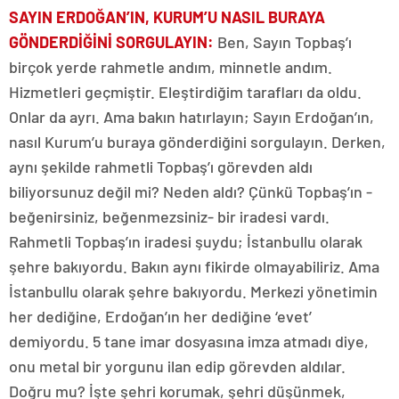
SAYIN ERDOĞAN’IN, KURUM’U NASIL BURAYA
GÖNDERDİĞİNİ SORGULAYIN
:
Ben, Sayın Topbaş’ı
birçok yerde rahmetle andım, minnetle andım.
Hizmetleri geçmiştir. Eleştirdiğim tarafları da oldu.
Onlar da ayrı. Ama bakın hatırlayın; Sayın Erdoğan’ın,
nasıl Kurum’u buraya gönderdiğini sorgulayın. Derken,
aynı şekilde rahmetli Topbaş’ı görevden aldı
biliyorsunuz değil mi? Neden aldı? Çünkü Topbaş’ın -
beğenirsiniz, beğenmezsiniz- bir iradesi vardı.
Rahmetli Topbaş’ın iradesi şuydu; İstanbullu olarak
şehre bakıyordu. Bakın aynı fikirde olmayabiliriz. Ama
İstanbullu olarak şehre bakıyordu. Merkezi yönetimin
her dediğine, Erdoğan’ın her dediğine ‘evet’
demiyordu. 5 tane imar dosyasına imza atmadı diye,
onu metal bir yorgunu ilan edip görevden aldılar.
Doğru mu? İşte şehri korumak, şehri düşünmek,