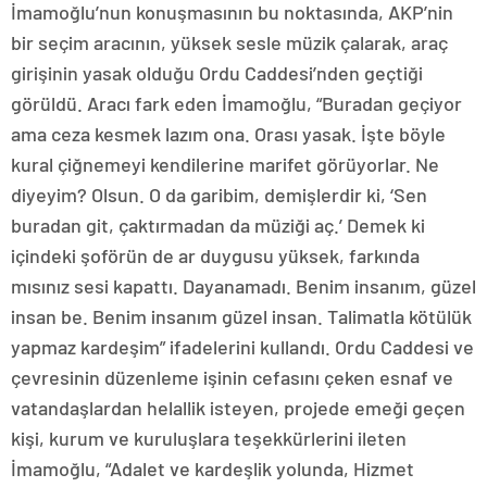
İmamoğlu’nun konuşmasının bu noktasında, AKP’nin
bir seçim aracının, yüksek sesle müzik çalarak, araç
girişinin yasak olduğu Ordu Caddesi’nden geçtiği
görüldü. Aracı fark eden İmamoğlu, “Buradan geçiyor
ama ceza kesmek lazım ona. Orası yasak. İşte böyle
kural çiğnemeyi kendilerine marifet görüyorlar. Ne
diyeyim? Olsun. O da garibim, demişlerdir ki, ‘Sen
buradan git, çaktırmadan da müziği aç.’ Demek ki
içindeki şoförün de ar duygusu yüksek, farkında
mısınız sesi kapattı. Dayanamadı. Benim insanım, güzel
insan be. Benim insanım güzel insan. Talimatla kötülük
yapmaz kardeşim” ifadelerini kullandı. Ordu Caddesi ve
çevresinin düzenleme işinin cefasını çeken esnaf ve
vatandaşlardan helallik isteyen, projede emeği geçen
kişi, kurum ve kuruluşlara teşekkürlerini ileten
İmamoğlu, “Adalet ve kardeşlik yolunda, Hizmet