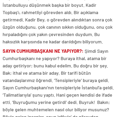
İstanbulluyu düşünmek başka bir boyut. Kadir
Topbaş’ı, rahmetliyi görevden aldı. Bir açıklama
getirmedi. Kadir Bey, o görevden alındıktan sonra çok
üzgün olduğunu, çok canının sıkkın olduğunu, onu çok
hırpaladığını çok yakın çevresinden duydum. Bu
haksızlık karşısında ne kadar darıldığını biliyorum.
SAYIN CUMHURBAŞKANI NE YAPIYOR?
:
Şimdi Sayın
Cumhurbaşkanı ne yapıyor? Buraya ithal, atama bir
aday getiriyor; bunu kabul edelim. Bu doğru bir şey.
Bak; ithal ve atama bir aday. Bir tarifi bütün
vatandaşlarımız öğrendi. ‘Tensipleriyle’ buraya geldi.
Sayın Cumhurbaşkanı’nın tensipleriyle İstanbul’a geldi.
‘Talimatlarıyla’ şunu yaptı. Hani geçen kendisi de ifade
etti. ‘Buyruğumu yerine getirdi’ dedi. Buyruk! Bakın;
böyle gelen muhtemelen nasıl olur biliyor musunuz?
Böyle gelen insanlar, onun ‘affıyla’ da görevden