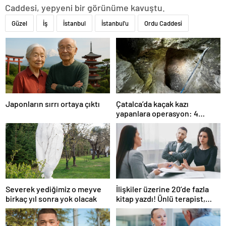
Caddesi, yepyeni bir görünüme kavuştu.
Güzel
İş
İstanbul
İstanbul'u
Ordu Caddesi
Japonların sırrı ortaya çıktı
Çatalca’da kaçak kazı
yapanlara operasyon: 4
gözaltı
Severek yediğimiz o meyve
İlişkiler üzerine 20’de fazla
birkaç yıl sonra yok olacak
kitap yazdı! Ünlü terapist,
boşanmaların gerçek
suçlularını açıklıyor