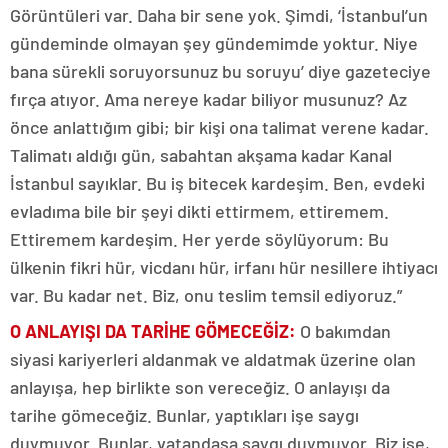
Görüntüleri var. Daha bir sene yok. Şimdi, ‘İstanbul’un
gündeminde olmayan şey gündemimde yoktur. Niye
bana sürekli soruyorsunuz bu soruyu’ diye gazeteciye
fırça atıyor. Ama nereye kadar biliyor musunuz? Az
önce anlattığım gibi; bir kişi ona talimat verene kadar.
Talimatı aldığı gün, sabahtan akşama kadar Kanal
İstanbul sayıklar. Bu iş bitecek kardeşim. Ben, evdeki
evladıma bile bir şeyi dikti ettirmem, ettiremem.
Ettiremem kardeşim. Her yerde söylüyorum: Bu
ülkenin fikri hür, vicdanı hür, irfanı hür nesillere ihtiyacı
var. Bu kadar net. Biz, onu teslim temsil ediyoruz.”
O ANLAYIŞI DA TARİHE GÖMECEĞİZ
:
O bakımdan
siyasi kariyerleri aldanmak ve aldatmak üzerine olan
anlayışa, hep birlikte son vereceğiz. O anlayışı da
tarihe gömeceğiz. Bunlar, yaptıkları işe saygı
duymuyor. Bunlar, vatandaşa saygı duymuyor. Biz ise,