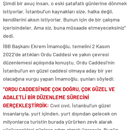
Şimdi bir avuç insan, o eski şatafatlı günlerine dönmek
istiyorlar. İstanbul’un kaynakları size, halka değil,
kendilerini aksın istiyorlar. Bunun için de bir çalışma
içerisindeler. Ama siz, buna müsaade etmeyeceksiniz”
dedi.
İBB Başkanı Ekrem İmamoğlu, temelini 2 Kasım
2022’de attıkları Ordu Caddesi ve yakın çevresi
düzenlemesi açılışında konuştu. Ordu Caddesi’nin
İstanbul’un en güzel caddesi olmaya aday bir yer
olacağına vurgu yapan İmamoğlu, şunları söyledi:
“
O
RDU CADDESİ’NDE ÇOK DOĞRU, ÇOK GÜZEL VE
ADALETLİ BİR DÜZENLEME SÜRECİNİ
GERÇEKLEŞTİRDİK:
Cıvıl cıvıl, İstanbul’un güzel
insanlarıyla, yurt içinden, yurt dışından gelecek on
milyonlarca turistin burada yürürken zevk alarak
yürüyecekleri günlere adım atmak üzereyiz. Bugün