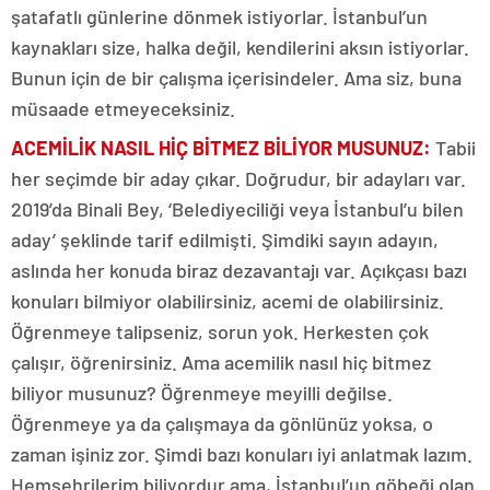
şatafatlı günlerine dönmek istiyorlar. İstanbul’un
kaynakları size, halka değil, kendilerini aksın istiyorlar.
Bunun için de bir çalışma içerisindeler. Ama siz, buna
müsaade etmeyeceksiniz.
ACEMİLİK NASIL HİÇ BİTMEZ BİLİYOR MUSUNU
Z:
Tabii
her seçimde bir aday çıkar. Doğrudur, bir adayları var.
2019’da Binali Bey, ‘Belediyeciliği veya İstanbul’u bilen
aday’ şeklinde tarif edilmişti. Şimdiki sayın adayın,
aslında her konuda biraz dezavantajı var. Açıkçası bazı
konuları bilmiyor olabilirsiniz, acemi de olabilirsiniz.
Öğrenmeye talipseniz, sorun yok. Herkesten çok
çalışır, öğrenirsiniz. Ama acemilik nasıl hiç bitmez
biliyor musunuz? Öğrenmeye meyilli değilse.
Öğrenmeye ya da çalışmaya da gönlünüz yoksa, o
zaman işiniz zor. Şimdi bazı konuları iyi anlatmak lazım.
Hemşehrilerim biliyordur ama, İstanbul’un göbeği olan