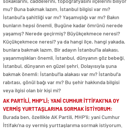
sokaklarını, caddelerini, topografyasını ilçelerini biliyor
mu? Buna bakmak lazım. İstanbul bilgisi var mı?
İstanbul’a şahitliği var mı? Yaşamışlığı var mı? Bakın
bunların hepsi önemli. Bugüne kadar ömrünü nerede
yaşamış? Nerede geçirmiş? Büyükçekmece neresi?
Küçükçekmece neresi? ya da hangi ilçe, hangi yakada,
bunlara bakmak lazım. Bir adayın İstanbul’la alakası,
yaşanmışlıkları önemli. İstanbul, dünyanın göz bebeği.
İstanbul, dünyanın en güzel şehri. Dolayısıyla şuna
bakmak önemli: İstanbul’la alakası var mı? İstanbul’a
rabıtası, gönül bağı var mı? Bu şehir hakkında bilgisi
veya ilgisi olan bir kişi mi?
AK PARTİLİ, MHP’Lİ; YANİ CUMHUR İTTİFAKI’NA
OY
VERMİŞ YURTTAŞLARIMA SORMAK İSTİYORUM
:
Burada ben, özellikle AK Partili, MHP’li; yani Cumhur
İttifakı’na oy vermiş yurttaşlarıma sormak istiyorum.