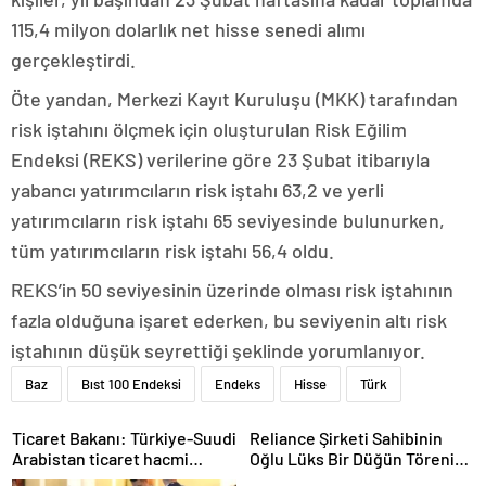
115,4 milyon dolarlık net hisse senedi alımı
gerçekleştirdi.
Öte yandan, Merkezi Kayıt Kuruluşu (MKK) tarafından
risk iştahını ölçmek için oluşturulan Risk Eğilim
Endeksi (REKS) verilerine göre 23 Şubat itibarıyla
yabancı yatırımcıların risk iştahı 63,2 ve yerli
yatırımcıların risk iştahı 65 seviyesinde bulunurken,
tüm yatırımcıların risk iştahı 56,4 oldu.
REKS’in 50 seviyesinin üzerinde olması risk iştahının
fazla olduğuna işaret ederken, bu seviyenin altı risk
iştahının düşük seyrettiği şeklinde yorumlanıyor.
Baz
Bıst 100 Endeksi
Endeks
Hisse
Türk
Ticaret Bakanı: Türkiye-Suudi
Reliance Şirketi Sahibinin
Arabistan ticaret hacmi
Oğlu Lüks Bir Düğün Töreni
artacak
Düzenledi