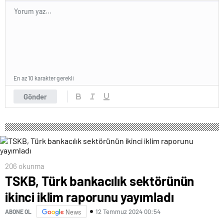
En az 10 karakter gerekli
Gönder
206 okunma
TSKB, Türk bankacılık sektörünün
ikinci iklim raporunu yayımladı
12 Temmuz 2024 00:54
ABONE OL
News