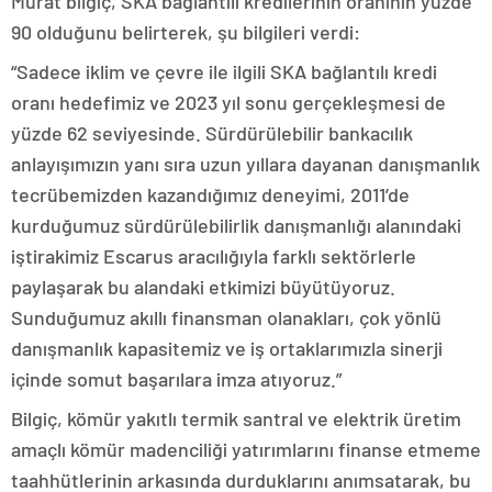
Murat bilgiç, SKA bağlantılı kredilerinin oranının yüzde
90 olduğunu belirterek, şu bilgileri verdi:
“Sadece iklim ve çevre ile ilgili SKA bağlantılı kredi
oranı hedefimiz ve 2023 yıl sonu gerçekleşmesi de
yüzde 62 seviyesinde. Sürdürülebilir bankacılık
anlayışımızın yanı sıra uzun yıllara dayanan danışmanlık
tecrübemizden kazandığımız deneyimi, 2011’de
kurduğumuz sürdürülebilirlik danışmanlığı alanındaki
iştirakimiz Escarus aracılığıyla farklı sektörlerle
paylaşarak bu alandaki etkimizi büyütüyoruz.
Sunduğumuz akıllı finansman olanakları, çok yönlü
danışmanlık kapasitemiz ve iş ortaklarımızla sinerji
içinde somut başarılara imza atıyoruz.”
Bilgiç, kömür yakıtlı termik santral ve elektrik üretim
amaçlı kömür madenciliği yatırımlarını finanse etmeme
taahhütlerinin arkasında durduklarını anımsatarak, bu