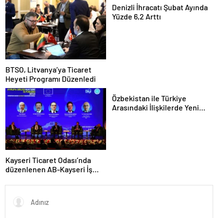
Denizli İhracatı Şubat Ayında
Yüzde 6,2 Arttı
BTSO, Litvanya’ya Ticaret
Heyeti Programı Düzenledi
Özbekistan ile Türkiye
Arasındaki İlişkilerde Yeni
Dönem
Kayseri Ticaret Odası’nda
düzenlenen AB-Kayseri İş
Forumu’nda yeşil dönüşüm
ve dijitalleşme vurgusu
yapıldı