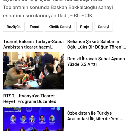
Toplantının sonunda Başkan Bakkalcıoğlu sanayi
esnafının sorularını yanıtladı. – BİLECİK
Bozüyük
Esnaf
Küçük Sanayi
Proje
Sanayi
Ticaret Bakanı: Türkiye-Suudi
Reliance Şirketi Sahibinin
Arabistan ticaret hacmi
Oğlu Lüks Bir Düğün Töreni
artacak
Düzenledi
Denizli İhracatı Şubat Ayında
Yüzde 6,2 Arttı
BTSO, Litvanya’ya Ticaret
Heyeti Programı Düzenledi
Özbekistan ile Türkiye
Arasındaki İlişkilerde Yeni
Dönem