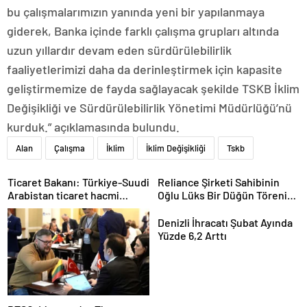
bu çalışmalarımızın yanında yeni bir yapılanmaya
giderek, Banka içinde farklı çalışma grupları altında
uzun yıllardır devam eden sürdürülebilirlik
faaliyetlerimizi daha da derinleştirmek için kapasite
geliştirmemize de fayda sağlayacak şekilde TSKB İklim
Değişikliği ve Sürdürülebilirlik Yönetimi Müdürlüğü’nü
kurduk.” açıklamasında bulundu.
Alan
Çalışma
İklim
İklim Değişikliği
Tskb
Ticaret Bakanı: Türkiye-Suudi
Reliance Şirketi Sahibinin
Arabistan ticaret hacmi
Oğlu Lüks Bir Düğün Töreni
artacak
Düzenledi
Denizli İhracatı Şubat Ayında
Yüzde 6,2 Arttı