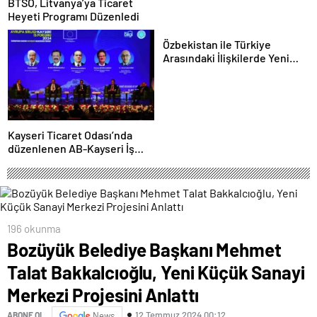
BTSO, Litvanya’ya Ticaret
Heyeti Programı Düzenledi
Özbekistan ile Türkiye
Arasındaki İlişkilerde Yeni
Dönem
Kayseri Ticaret Odası’nda
düzenlenen AB-Kayseri İş
Forumu’nda yeşil dönüşüm
ve dijitalleşme vurgusu
yapıldı
196 okunma
Bozüyük Belediye Başkanı Mehmet
Talat Bakkalcıoğlu, Yeni Küçük Sanayi
Merkezi Projesini Anlattı
12 Temmuz 2024 00:12
ABONE OL
News