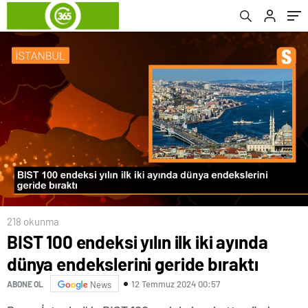
Projesini Anlattı
218 okunma
BIST 100 endeksi yılın ilk iki ayında
dünya endekslerini geride bıraktı
12 Temmuz 2024 00:57
ABONE OL
News