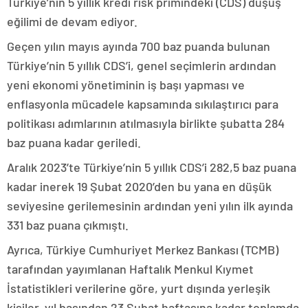
Türkiye’nin 5 yıllık kredi risk primindeki (CDS) düşüş
eğilimi de devam ediyor.
Geçen yılın mayıs ayında 700 baz puanda bulunan
Türkiye’nin 5 yıllık CDS’i, genel seçimlerin ardından
yeni ekonomi yönetiminin iş başı yapması ve
enflasyonla mücadele kapsamında sıkılaştırıcı para
politikası adımlarının atılmasıyla birlikte şubatta 284
baz puana kadar geriledi.
Aralık 2023’te Türkiye’nin 5 yıllık CDS’i 282,5 baz puana
kadar inerek 19 Şubat 2020’den bu yana en düşük
seviyesine gerilemesinin ardından yeni yılın ilk ayında
331 baz puana çıkmıştı.
Ayrıca, Türkiye Cumhuriyet Merkez Bankası (TCMB)
tarafından yayımlanan Haftalık Menkul Kıymet
İstatistikleri verilerine göre, yurt dışında yerleşik
kişiler, yıl başından 23 Şubat haftasına kadar toplamda