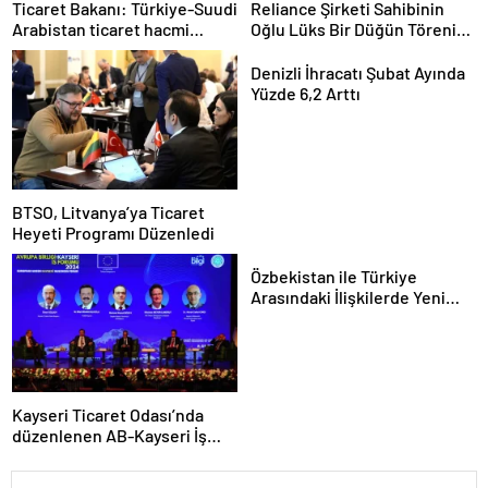
Ticaret Bakanı: Türkiye-Suudi
Reliance Şirketi Sahibinin
Arabistan ticaret hacmi
Oğlu Lüks Bir Düğün Töreni
artacak
Düzenledi
Denizli İhracatı Şubat Ayında
Yüzde 6,2 Arttı
BTSO, Litvanya’ya Ticaret
Heyeti Programı Düzenledi
Özbekistan ile Türkiye
Arasındaki İlişkilerde Yeni
Dönem
Kayseri Ticaret Odası’nda
düzenlenen AB-Kayseri İş
Forumu’nda yeşil dönüşüm
ve dijitalleşme vurgusu