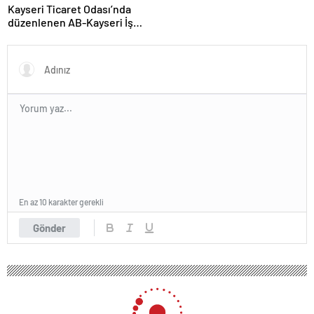
Kayseri Ticaret Odası’nda
düzenlenen AB-Kayseri İş
Forumu’nda yeşil dönüşüm
ve dijitalleşme vurgusu
yapıldı
En az 10 karakter gerekli
Gönder