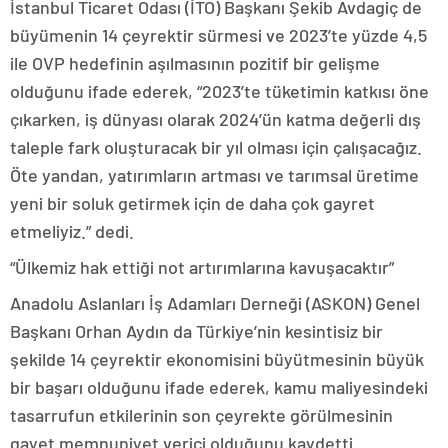
İstanbul Ticaret Odası (İTO) Başkanı Şekib Avdagiç de
büyümenin 14 çeyrektir sürmesi ve 2023’te yüzde 4,5
ile OVP hedefinin aşılmasının pozitif bir gelişme
olduğunu ifade ederek, “2023’te tüketimin katkısı öne
çıkarken, iş dünyası olarak 2024’ün katma değerli dış
taleple fark oluşturacak bir yıl olması için çalışacağız.
Öte yandan, yatırımların artması ve tarımsal üretime
yeni bir soluk getirmek için de daha çok gayret
etmeliyiz.” dedi.
“Ülkemiz hak ettiği not artırımlarına kavuşacaktır”
Anadolu Aslanları İş Adamları Derneği (ASKON) Genel
Başkanı Orhan Aydın da Türkiye’nin kesintisiz bir
şekilde 14 çeyrektir ekonomisini büyütmesinin büyük
bir başarı olduğunu ifade ederek, kamu maliyesindeki
tasarrufun etkilerinin son çeyrekte görülmesinin
gayet memnuniyet verici olduğunu kaydetti.