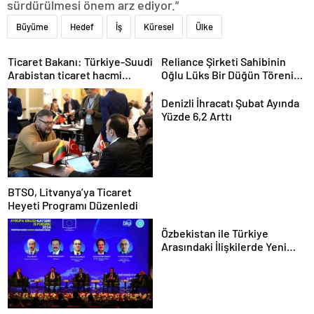
sürdürülmesi önem arz ediyor.”
Büyüme
Hedef
İş
Küresel
Ülke
Ticaret Bakanı: Türkiye-Suudi
Reliance Şirketi Sahibinin
Arabistan ticaret hacmi
Oğlu Lüks Bir Düğün Töreni
artacak
Düzenledi
Denizli İhracatı Şubat Ayında
Yüzde 6,2 Arttı
BTSO, Litvanya’ya Ticaret
Heyeti Programı Düzenledi
Özbekistan ile Türkiye
Arasındaki İlişkilerde Yeni
Dönem