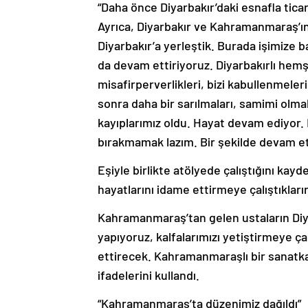
“Daha önce Diyarbakır’daki esnafla ticari
Ayrıca, Diyarbakır ve Kahramanmaraş’ın 
Diyarbakır’a yerleştik. Burada işimize
da devam ettiriyoruz. Diyarbakırlı hemşe
misafirperverlikleri, bizi kabullenmele
sonra daha bir sarılmaları, samimi olma
kayıplarımız oldu. Hayat devam ediyor
bırakmamak lazım. Bir şekilde devam e
Eşiyle birlikte atölyede çalıştığını ka
hayatlarını idame ettirmeye çalıştıkların
Kahramanmaraş’tan gelen ustaların Diyar
yapıyoruz, kalfalarımızı yetiştirmeye ç
ettirecek. Kahramanmaraşlı bir sanatka
ifadelerini kullandı.
“Kahramanmaraş’ta düzenimiz dağıldı”