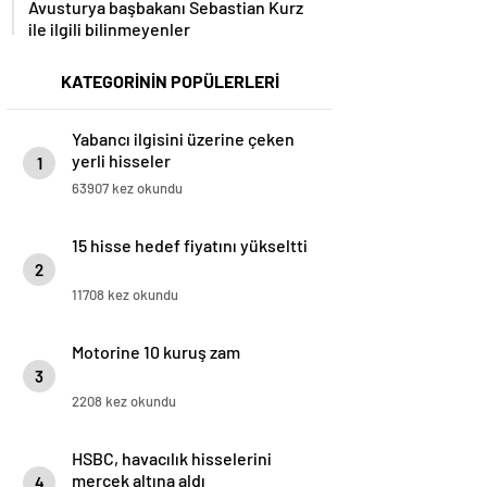
Avusturya başbakanı Sebastian Kurz
ile ilgili bilinmeyenler
KATEGORİNİN POPÜLERLERİ
Yabancı ilgisini üzerine çeken
yerli hisseler
1
63907 kez okundu
15 hisse hedef fiyatını yükseltti
2
11708 kez okundu
Motorine 10 kuruş zam
3
2208 kez okundu
HSBC, havacılık hisselerini
mercek altına aldı
4