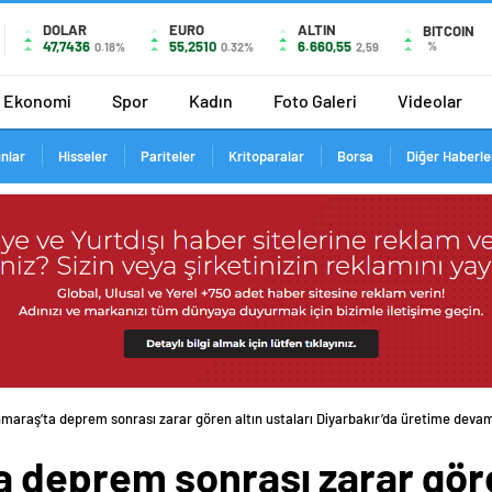
DOLAR
EURO
ALTIN
BITCOIN
47,7436
55,2510
6.660,55
%
0.18%
0.32%
2,59
Ekonomi
Spor
Kadın
Foto Galeri
Videolar
ınlar
Hisseler
Pariteler
Kritoparalar
Borsa
Diğer Haberle
araş’ta deprem sonrası zarar gören altın ustaları Diyarbakır’da üretime deva
deprem sonrası zarar gören