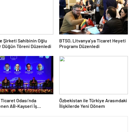
e Şirketi Sahibinin Oğlu
BTSO, Litvanya’ya Ticaret Heyeti
r Düğün Töreni Düzenledi
Programı Düzenledi
 Ticaret Odası’nda
Özbekistan ile Türkiye Arasındaki
nen AB-Kayseri İş
İlişkilerde Yeni Dönem
’nda yeşil dönüşüm ve
leşme vurgusu yapıldı