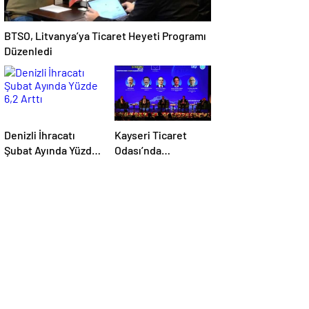
BTSO, Litvanya’ya Ticaret Heyeti Programı
Düzenledi
Denizli İhracatı
Kayseri Ticaret
Şubat Ayında Yüzde
Odası’nda
6,2 Arttı
düzenlenen AB-
Kayseri İş
Forumu’nda yeşil
dönüşüm ve
dijitalleşme
vurgusu yapıldı