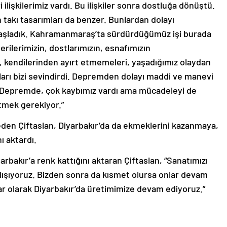
 ilişkilerimiz vardı. Bu ilişkiler sonra dostluğa dönüştü.
takı tasarımları da benzer. Bunlardan dolayı
 başladık. Kahramanmaraş’ta sürdürdüğümüz işi burada
rilerimizin, dostlarımızın, esnafımızın
ri, kendilerinden ayırt etmemeleri, yaşadığımız olaydan
ları bizi sevindirdi. Depremden dolayı maddi ve manevi
. Depremde, çok kaybımız vardı ama mücadeleyi de
tmek gerekiyor.”
ydeden Çiftaslan, Diyarbakır’da da ekmeklerini kazanmaya,
ı aktardı.
bakır’a renk kattığını aktaran Çiftaslan, “Sanatımızı
alışıyoruz. Bizden sonra da kısmet olursa onlar devam
r olarak Diyarbakır’da üretimimize devam ediyoruz.”