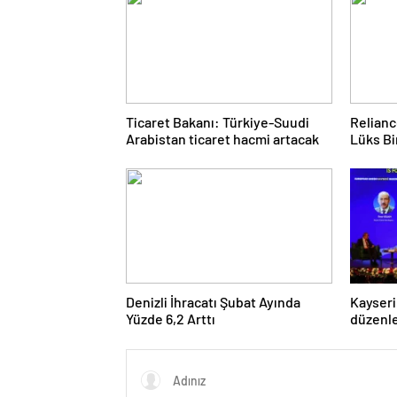
Ticaret Bakanı: Türkiye-Suudi
Relianc
Arabistan ticaret hacmi artacak
Lüks Bi
Denizli İhracatı Şubat Ayında
Kayseri
Yüzde 6,2 Arttı
düzenle
Forumu
dijital