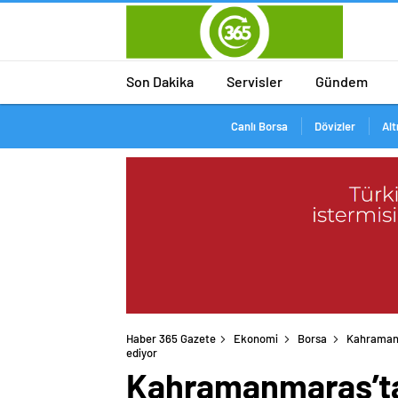
Son Dakika
Servisler
Gündem
Canlı Borsa
Dövizler
Alt
Haber 365 Gazete
Ekonomi
Borsa
Kahramanm
ediyor
Kahramanmaraş’ta 