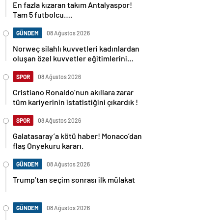
En fazla kızaran takım Antalyaspor!
Tam 5 futbolcu….
GÜNDEM
08 Ağustos 2026
Norweç silahlı kuvvetleri kadınlardan
oluşan özel kuvvetler eğitimlerini
başlattı.
SPOR
08 Ağustos 2026
Cristiano Ronaldo’nun akıllara zarar
tüm kariyerinin istatistiğini çıkardık !
SPOR
08 Ağustos 2026
Galatasaray’a kötü haber! Monaco’dan
flaş Onyekuru kararı.
GÜNDEM
08 Ağustos 2026
Trump’tan seçim sonrası ilk mülakat
GÜNDEM
08 Ağustos 2026