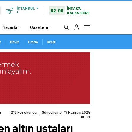
İMSAK'A
İSTANBUL
02:00
KALAN SÜRE
°
Yazarlar
Gazeteler
r
Döviz
Emtia
Kredi
m
218 kez okundu
|
Güncelleme: 17 Haziran 2024
00:21
 altın ustaları