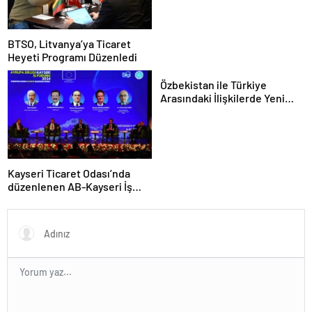
BTSO, Litvanya’ya Ticaret
Heyeti Programı Düzenledi
Özbekistan ile Türkiye
Arasındaki İlişkilerde Yeni
Dönem
Kayseri Ticaret Odası’nda
düzenlenen AB-Kayseri İş
Forumu’nda yeşil dönüşüm
ve dijitalleşme vurgusu
yapıldı