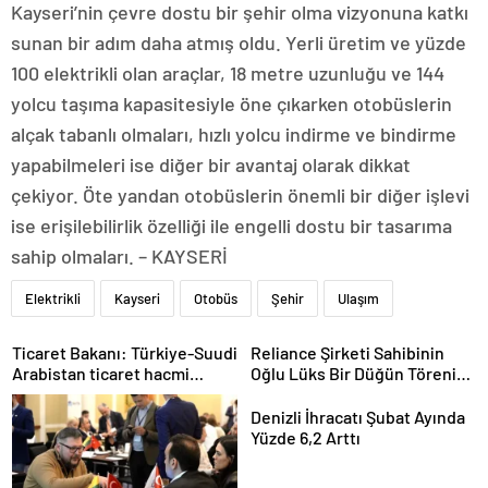
Kayseri’nin çevre dostu bir şehir olma vizyonuna katkı
sunan bir adım daha atmış oldu. Yerli üretim ve yüzde
100 elektrikli olan araçlar, 18 metre uzunluğu ve 144
yolcu taşıma kapasitesiyle öne çıkarken otobüslerin
alçak tabanlı olmaları, hızlı yolcu indirme ve bindirme
yapabilmeleri ise diğer bir avantaj olarak dikkat
çekiyor. Öte yandan otobüslerin önemli bir diğer işlevi
ise erişilebilirlik özelliği ile engelli dostu bir tasarıma
sahip olmaları. – KAYSERİ
Elektrikli
Kayseri
Otobüs
Şehir
Ulaşım
Ticaret Bakanı: Türkiye-Suudi
Reliance Şirketi Sahibinin
Arabistan ticaret hacmi
Oğlu Lüks Bir Düğün Töreni
artacak
Düzenledi
Denizli İhracatı Şubat Ayında
Yüzde 6,2 Arttı