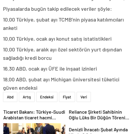
Piyasalarda bugün takip edilecek veriler şöyle:
10.00 Türkiye, şubat ayı TCMB’nin piyasa katılımcıları
anketi
10.00 Türkiye, ocak ayı konut satış istatistikleri
10.00 Türkiye, aralık ayı özel sektörün yurt dışından
sağladığı kredi borcu
16.30 ABD, ocak ayı ÜFE ile inşaat izinleri
18.00 ABD, şubat ayı Michigan üniversitesi tüketici
güven endeksi
Abd
Artış
Endeksi
Fiyat
Veri
Ticaret Bakanı: Türkiye-Suudi
Reliance Şirketi Sahibinin
Arabistan ticaret hacmi
Oğlu Lüks Bir Düğün Töreni
artacak
Düzenledi
Denizli İhracatı Şubat Ayında