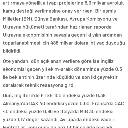
artırmaya yönelik altyapı projelerine 6,9 milyar avroluk
kamu desteği verilmesine onay verirken, Birleşmiş
Milletler (BM), Dünya Bankası, Avrupa Komisyonu ve
Ukrayna hükümeti tarafından hazırlanan raporda,
Ukrayna ekonomisinin savaşla geçen iki yılın ardından
toparlanabilmesi için 486 milyar dolara ihtiyaç duyduğu
bildirildi.
Öte yandan, dün açıklanan verilere göre ise İngiliz
ekonomisi geçen yıl ekim-aralık döneminde yüzde 0,3
ile beklentinin üzerinde küçüldü ve son iki çeyrektir
daralarak teknik resesyona girdi.
Dün, İngiltere’de FTSE 100 endeksi yüzde 0,38,
Almanya’da DAX 40 endeksi yüzde 0,60, Fransa’da CAC
40 endeksi yüzde 0,86 ve İtalya’da MIB 30 endeksi
yüzde 1,17 değer kazandı. Avrupa’da endeks vadeli
kontratlar, yeni güne de pozitif bir seyirle başladı.