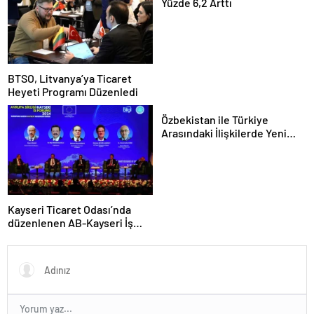
Yüzde 6,2 Arttı
BTSO, Litvanya’ya Ticaret
Heyeti Programı Düzenledi
Özbekistan ile Türkiye
Arasındaki İlişkilerde Yeni
Dönem
Kayseri Ticaret Odası’nda
düzenlenen AB-Kayseri İş
Forumu’nda yeşil dönüşüm
ve dijitalleşme vurgusu
yapıldı