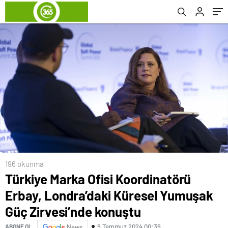
Zirvesi’nde konuştu
196 okunma
Türkiye Marka Ofisi Koordinatörü
Erbay, Londra’daki Küresel Yumuşak
Güç Zirvesi’nde konuştu
9 Temmuz 2024 00:39
ABONE OL
News