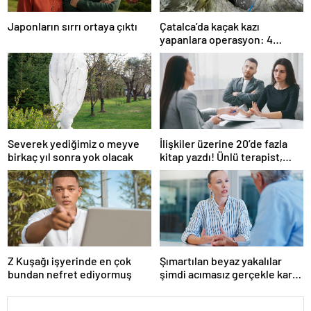
Japonların sırrı ortaya çıktı
Çatalca’da kaçak kazı
yapanlara operasyon: 4
gözaltı
Severek yediğimiz o meyve
İlişkiler üzerine 20’de fazla
birkaç yıl sonra yok olacak
kitap yazdı! Ünlü terapist,
boşanmaların gerçek
suçlularını açıklıyor
Z Kuşağı işyerinde en çok
Şımartılan beyaz yakalılar
bundan nefret ediyormuş
şimdi acımasız gerçekle karşı
karşıya