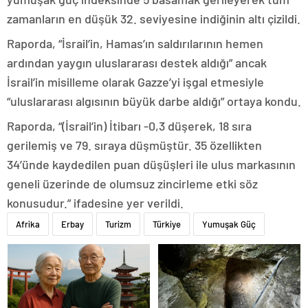
zamanların en düşük 32. seviyesine indiğinin altı çizildi.
Raporda, “İsrail’in, Hamas’ın saldırılarının hemen
ardından yaygın uluslararası destek aldığı” ancak
İsrail’in misilleme olarak Gazze’yi işgal etmesiyle
“uluslararası algısının büyük darbe aldığı” ortaya kondu.
Raporda, “(İsrail’in) İtibarı -0,3 düşerek, 18 sıra
gerilemiş ve 79. sıraya düşmüştür. 35 özellikten
34’ünde kaydedilen puan düşüşleri ile ulus markasının
geneli üzerinde de olumsuz zincirleme etki söz
konusudur.” ifadesine yer verildi.
Afrika
Erbay
Turizm
Türkiye
Yumuşak Güç