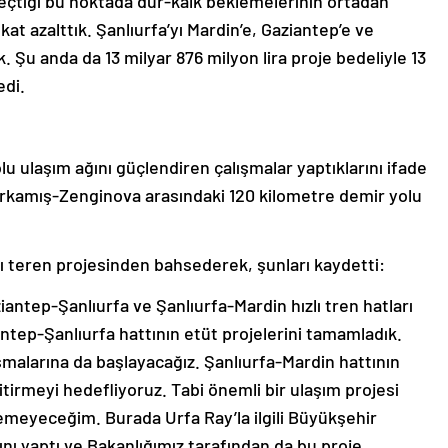
 geçtiği bu noktada dur-kalk beklemelerinin ortadan
kat azalttık. Şanlıurfa’yı Mardin’e, Gaziantep’e ve
k. Şu anda da 13 milyar 876 milyon lira proje bedeliyle 13
edi.
u ulaşım ağını güçlendiren çalışmalar yaptıklarını ifade
arkamış-Zenginova arasındaki 120 kilometre demir yolu
ı teren projesinden bahsederek, şunları kaydetti:
aziantep-Şanlıurfa ve Şanlıurfa-Mardin hızlı tren hatları
antep-Şanlıurfa hattının etüt projelerini tamamladık.
ışmalarına da başlayacağız. Şanlıurfa-Mardin hattının
bitirmeyi hedefliyoruz. Tabi önemli bir ulaşım projesi
eyeceğim. Burada Urfa Ray’la ilgili Büyükşehir
ını yaptı ve Bakanlığımız tarafından da bu proje