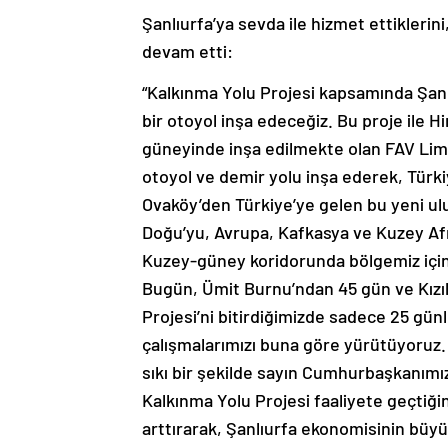
Şanlıurfa’ya sevda ile hizmet ettikleri
devam etti:
“Kalkınma Yolu Projesi kapsamında Şan
bir otoyol inşa edeceğiz. Bu proje ile H
güneyinde inşa edilmekte olan FAV Liman
otoyol ve demir yolu inşa ederek, Türkiy
Ovaköy’den Türkiye’ye gelen bu yeni ul
Doğu’yu, Avrupa, Kafkasya ve Kuzey Afr
Kuzey-güney koridorunda bölgemiz için 
Bugün, Ümit Burnu’ndan 45 gün ve Kızıl
Projesi’ni bitirdiğimizde sadece 25 günl
çalışmalarımızı buna göre yürütüyoruz. 
sıkı bir şekilde sayın Cumhurbaşkanımız
Kalkınma Yolu Projesi faaliyete geçtiğin
arttırarak, Şanlıurfa ekonomisinin büy