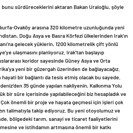
ni, bunu sürdüreceklerini aktaran Bakan Uraloğlu, şöyle
lıurfa-Ovaköy arasına 320 kilometre uzunluğunda yeni
indistan, Doğu Asya ve Basra Körfezi ülkelerinden Irak’ın
ı’na gelecek yüklerin, 1200 kilometrelik çift yönlü
e’ye ulaşmasını planlıyoruz. Irak’tan başlayıp
uslararası koridor sayesinde Güney Asya ve Orta
ika’ya yeni bir güzergah üzerinden de bağlayacağız.
hayati bir bağlantı da tesis etmiş olacak bu sayede.
deniz’den 35 günde yapılan nakliyenin, Kalkınma Yolu
ük bir süre içerisinde yapılabileceğini biz hesapladık ve
Çok önemli bir proje ve hayata geçmesi için işleri çok
ın talimatıyla takip ediyoruz. Bu yeni otoyolumuz ve
de, bölgedeki tarım, sanayi ve ticaret faaliyetlerini
ümesine ve istihdamın artmasına önemli bir katkı