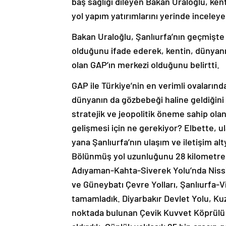
baş sağlığı dileyen Bakan Uraloğlu, ke
yol yapım yatırımlarını yerinde inceleye
Bakan Uraloğlu, Şanlıurfa’nın geçmişte
olduğunu ifade ederek, kentin, dünyanı
olan GAP’ın merkezi olduğunu belirtti.
GAP ile Türkiye’nin en verimli ovalarınd
dünyanın da gözbebeği haline geldiğini 
stratejik ve jeopolitik öneme sahip olan 
gelişmesi için ne gerekiyor? Elbette, u
yana Şanlıurfa’nın ulaşım ve iletişim alty
Bölünmüş yol uzunluğunu 28 kilometrede
Adıyaman-Kahta-Siverek Yolu’nda Nissib
ve Güneybatı Çevre Yolları, Şanlıurfa-Vi
tamamladık. Diyarbakır Devlet Yolu, Kuz
noktada bulunan Çevik Kuvvet Köprülü Ka