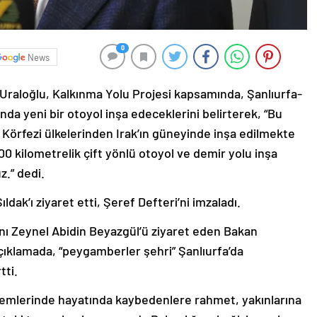
0
News
 Uraloğlu, Kalkınma Yolu Projesi kapsamında, Şanlıurfa-
a yeni bir otoyol inşa edeceklerini belirterek, “Bu
 Körfezi ülkelerinden Irak’ın güneyinde inşa edilmekte
00 kilometrelik çift yönlü otoyol ve demir yolu inşa
z.” dedi.
ldak’ı ziyaret etti, Şeref Defteri’ni imzaladı.
ı Zeynel Abidin Beyazgül’ü ziyaret eden Bakan
çıklamada, “peygamberler şehri” Şanlıurfa’da
tti.
mlerinde hayatında kaybedenlere rahmet, yakınlarına