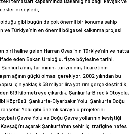
ntteki temasları kapsamında Bakanlığına bağlı kavşak ve
ceklerini söyledi.
 olduğu gibi bugün de çok önemli bir konuma sahip
n ve Türkiye’nin en önemli bölgesel kalkınma projesi
an biri haline gelen Harran Ovası’nın Türkiye’nin ve hatta
ifade eden Bakan Uraloğlu, “İşte böylesine tarihi,
Şanlıurfa’nın, tarımının, turizminin, ticaretinin
laşım ağının güçlü olması gerekiyor. 2002 yılından bu
apısı için yaklaşık 58 milyar lira yatırım gerçekleştirdik.
n 619 kilometreye çıkardık. Şanlıurfa-Birecik Otoyolu,
i Köprüsü, Şanlıurfa-Diyarbakır Yolu, Şanlıurfa Doğu
ranşehir Yolu gibi önemli karayolu projelerini
eybatı Çevre Yolu ve Doğu Çevre yollarının kesiştiği
vşağı’nı açarak Şanlıurfa’nın şehir içi trafiğine nefes