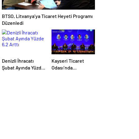
BTSO, Litvanya’ya Ticaret Heyeti Programı
Düzenledi
Denizli İhracatı
Kayseri Ticaret
Şubat Ayında Yüzde
Odası’nda
6,2 Arttı
düzenlenen AB-
Kayseri İş
Forumu’nda yeşil
dönüşüm ve
dijitalleşme
vurgusu yapıldı