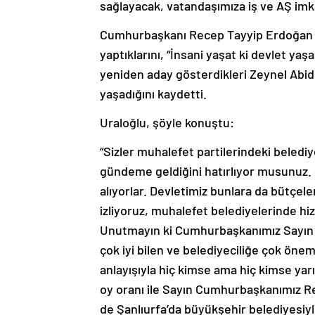
sağlayacak, vatandaşımıza iş ve AŞ imkan
Cumhurbaşkanı Recep Tayyip Erdoğan lide
yaptıklarını, “İnsani yaşat ki devlet yaş
yeniden aday gösterdikleri Zeynel Abid
yaşadığını kaydetti.
Uraloğlu, şöyle konuştu:
“Sizler muhalefet partilerindeki belediy
gündeme geldiğini hatırlıyor musunuz. 
alıyorlar. Devletimiz bunlara da bütçe
izliyoruz, muhalefet belediyelerinde hi
Unutmayın ki Cumhurbaşkanımız Sayın R
çok iyi bilen ve belediyeciliğe çok önem
anlayışıyla hiç kimse ama hiç kimse y
oy oranı ile Sayın Cumhurbaşkanımız Rec
de Şanlıurfa’da büyükşehir belediyesiyle