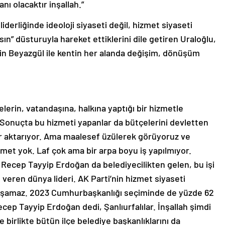
ı olacaktır inşallah.”
rliğinde ideoloji siyaseti değil, hizmet siyaseti
asın” düsturuyla hareket ettiklerini dile getiren Uraloğlu,
in Beyazgül ile kentin her alanda değişim, dönüşüm
elerin, vatandaşına, halkına yaptığı bir hizmetle
Sonuçta bu hizmeti yapanlar da bütçelerini devletten
ler aktarıyor. Ama maalesef üzülerek görüyoruz ve
zmet yok. Laf çok ama bir arpa boyu iş yapılmıyor.
ecep Tayyip Erdoğan da belediyecilikten gelen, bu işi
 veren dünya lideri. AK Parti’nin hizmet siyaseti
arışamaz. 2023 Cumhurbaşkanlığı seçiminde de yüzde 62
ep Tayyip Erdoğan dedi, Şanlıurfalılar. İnşallah şimdi
 birlikte bütün ilçe belediye başkanlıklarını da