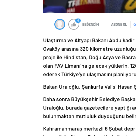
0
BEĞENDİM
ABONE OL
Ulaştırma ve Altyapı Bakanı Abdulkadir
Ovaköy arasına 320 kilometre uzunluğund
proje ile Hindistan, Doğu Asya ve Basra
olan FAV Limanı’na gelecek yüklerin, 12
ederek Türkiye’ye ulaşmasını planlıyoru
Bakan Uraloğlu, Şanlıurfa Valisi Hasan Şı
Daha sonra Büyükşehir Belediye Başkan
Uraloğlu, burada gazetecilere yaptığı a
bulunmaktan mutluluk duyduğunu belir
Kahramanmaraş merkezli 6 Şubat depre