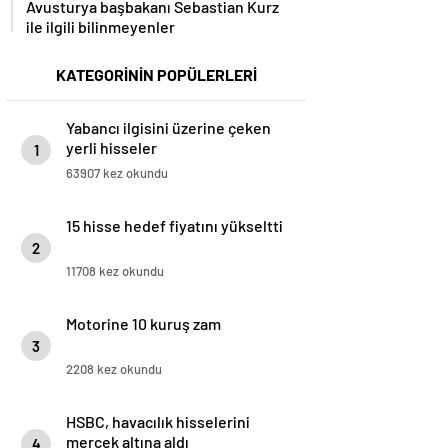
Avusturya başbakanı Sebastian Kurz
ile ilgili bilinmeyenler
KATEGORİNİN POPÜLERLERİ
Yabancı ilgisini üzerine çeken
yerli hisseler
1
63907 kez okundu
15 hisse hedef fiyatını yükseltti
2
11708 kez okundu
Motorine 10 kuruş zam
3
2208 kez okundu
HSBC, havacılık hisselerini
mercek altına aldı
4