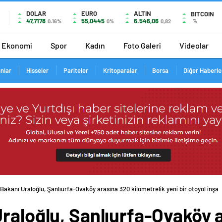
DOLAR
EURO
ALTIN
BITCOIN
47,7178
55,0445
6.546,06
%
0.16%
0%
0,82
Ekonomi
Spor
Kadın
Foto Galeri
Videolar
ınlar
Hisseler
Pariteler
Kritoparalar
Borsa
Diğer Haberle
Bakanı Uraloğlu, Şanlıurfa-Ovaköy arasına 320 kilometrelik yeni bir otoyol inşa
raloğlu, Şanlıurfa-Ovaköy 