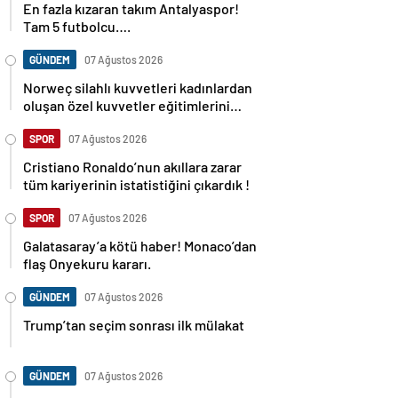
En fazla kızaran takım Antalyaspor!
Tam 5 futbolcu….
GÜNDEM
07 Ağustos 2026
Norweç silahlı kuvvetleri kadınlardan
oluşan özel kuvvetler eğitimlerini
başlattı.
SPOR
07 Ağustos 2026
Cristiano Ronaldo’nun akıllara zarar
tüm kariyerinin istatistiğini çıkardık !
SPOR
07 Ağustos 2026
Galatasaray’a kötü haber! Monaco’dan
flaş Onyekuru kararı.
GÜNDEM
07 Ağustos 2026
Trump’tan seçim sonrası ilk mülakat
GÜNDEM
07 Ağustos 2026