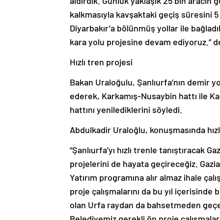
aldırdık. Günlük yaklaşık 25 bin aracın
kalkmasıyla kavşaktaki geçiş süresini 5 
Diyarbakır’a bölünmüş yollar ile bağladı
kara yolu projesine devam ediyoruz.” d
Hızlı tren projesi
Bakan Uraloğulu, Şanlıurfa’nın demir yol
ederek, Karkamış-Nusaybin hattı ile K
hattını yenilediklerini söyledi.
Abdulkadir Uraloğlu, konuşmasında hızl
“Şanlıurfa’yı hızlı trenle tanıştıracak G
projelerini de hayata geçireceğiz. Gazi
Yatırım programına alır almaz ihale çal
proje çalışmalarını da bu yıl içerisinde 
olan Urfa raydan da bahsetmeden geçem
Belediyemiz gerekli ön proje çalışmalar